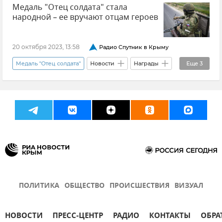
Медаль "Отец солдата" стала
народной – ее вручают отцам героев
20 октября 2023, 13:58
Радио Спутник в Крыму
Медаль "Отец солдата"
Новости
Награды
Еще
3
Андрей Коченов
Общественное движение "Отцы России"
Общество
ПОЛИТИКА
ОБЩЕСТВО
ПРОИСШЕСТВИЯ
ВИЗУАЛ
НОВОСТИ
ПРЕСС-ЦЕНТР
РАДИО
КОНТАКТЫ
ОБРА