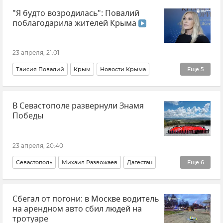
"Я будто возродилась": Повалий
поблагодарила жителей Крыма
23 апреля, 21:01
Таисия Повалий
Крым
Новости Крыма
Еще
5
Культура
Общество
Видео
Россия
Украина
В Севастополе развернули Знамя
Победы
23 апреля, 20:40
Севастополь
Михаил Развожаев
Дагестан
Еще
6
Новости Севастополя
Сбегал от погони: в Москве водитель
Крым в Великой Отечественной войне
на арендном авто сбил людей на
Великая Отечественная война
Память
тротуаре