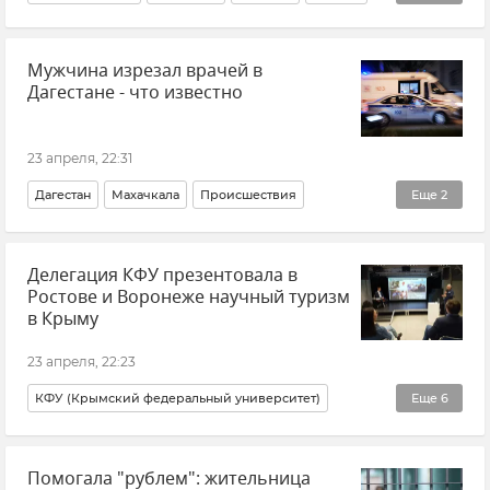
Алексей Пиманов
Крым
Таисия Повалий
Мужчина изрезал врачей в
Дагестане - что известно
23 апреля, 22:31
Дагестан
Махачкала
Происшествия
Еще
2
СК РФ (Следственный комитет Российской Федерации)
Делегация КФУ презентовала в
Новости
Ростове и Воронеже научный туризм
в Крыму
23 апреля, 22:23
КФУ (Крымский федеральный университет)
Еще
6
Туризм
Туризм в Крыму
Внутренний туризм
Помогала "рублем": жительница
Геннадий Самохин
Крым
Новости Крыма