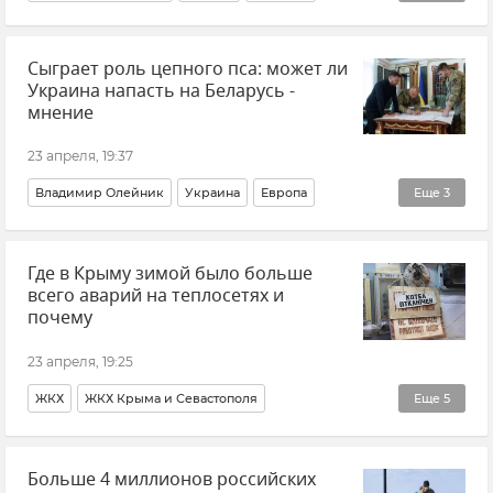
Европейский Союз (ЕС)
Коллективный Запад
Сыграет роль цепного пса: может ли
Западная помощь Украине
В мире
Политика
Украина напасть на Беларусь -
Внешняя политика
Новости
мнение
23 апреля, 19:37
Владимир Олейник
Украина
Европа
Еще
3
Политика
Мнения
Россия
Где в Крыму зимой было больше
всего аварий на теплосетях и
почему
23 апреля, 19:25
ЖКХ
ЖКХ Крыма и Севастополя
Еще
5
АНО "ЖКХ Контроль Республики Крым"
Больше 4 миллионов российских
Анатолий Петров
Симферополь