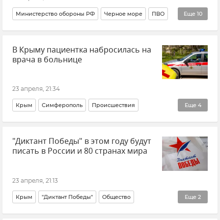
Министерство обороны РФ
Черное море
ПВО
Еще
10
Беспилотник (БПЛА, дрон)
Атаки ВСУ
В Крыму пациентка набросилась на
Архангельская область
Белгородская область
врача в больнице
Брянская область
Курская область
Ростовская область
Самарская область
Новости
23 апреля, 21:34
Новости СВО
Крым
Симферополь
Происшествия
Еще
4
Росгвардия (Федеральная служба войск национальной гвардии Российской Федерации)
"Диктант Победы" в этом году будут
Общество
Новости Крыма
Больница
писать в России и 80 странах мира
23 апреля, 21:13
Крым
"Диктант Победы"
Общество
Еще
2
Патриотическое воспитание
Новости Крыма