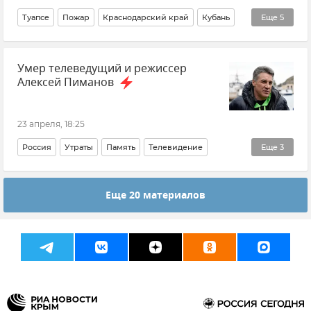
Туапсе
Пожар
Краснодарский край
Кубань
Еще
5
Происшествия
Школа
Детский сад
Новости
Умер телеведущий и режиссер
Атаки ВСУ
Алексей Пиманов
23 апреля, 18:25
Россия
Утраты
Память
Телевидение
Еще
3
Общество
Культура
Алексей Пиманов
Еще 20 материалов