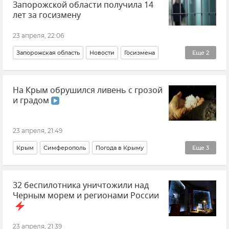
Запорожской области получила 14
лет за госизмену
23 апреля, 22:06
Запорожская область
Новости
Госизмена
Еще
2
Прокуратура Республики Крым
На Крым обрушился ливень с грозой
ВСУ (Вооруженные силы Украины)
и градом
23 апреля, 21:49
Крым
Симферополь
Погода в Крыму
Еще
3
Крымская погода
Новости Крыма
Стихия
32 беспилотника уничтожили над
Черным морем и регионами России
23 апреля, 21:39