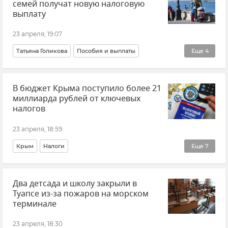
семей получат новую налоговую
Отопительный сезон в Крыму
Отопление
выплату
23 апреля, 19:07
Татьяна Голикова
Пособия и выплаты
Еще
4
Соцвыплаты
семья
Новости
Россия
В бюджет Крыма поступило более 21
миллиарда рублей от ключевых
налогов
23 апреля, 18:59
Крым
Налоги
Еще
7
Федеральная налоговая служба (ФНС)
НДС
Два детсада и школу закрыли в
НДФЛ
Бюджет
Бюджет Крыма
Туапсе из-за пожаров на морском
Новости Крыма
Экономика Крыма
терминале
23 апреля, 18:30