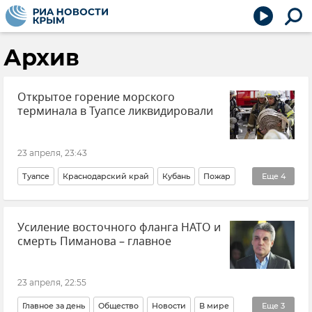
Архив
Открытое горение морского
терминала в Туапсе ликвидировали
23 апреля, 23:43
Туапсе
Краснодарский край
Кубань
Пожар
Еще
4
Происшествия
Новости
Атаки ВСУ
Усиление восточного фланга НАТО и
Новости СВО
смерть Пиманова – главное
23 апреля, 22:55
Главное за день
Общество
Новости
В мире
Еще
3