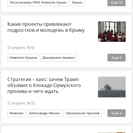
Эксклюзивы РИА Новости Крым
Крым
Еще
10
Севастополь
Пасха
Православие
Религия
Какие проекты привлекают
Традиции
Общество
Культура
Ливан
подростков и молодежь в Крыму
Африка
Сирия
12 апреля, 19:10
Новости Крыма
Движение первых
Еще
3
Патриотическое воспитание
Общество
Крым
Стратегия – хаос: зачем Трамп
объявил о блокаде Ормузского
пролива и чего ждать
12 апреля, 18:52
Мнения
Александр Ирхин
Ормузский пролив
Еще
4
Иран
Обострение между Ираном и США