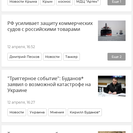
Новости Крыма
Крым
космос
МДЦ "Артек"
Еще
1
Праздники и памятные даты
РФ усиливает защиту коммерческих
судов с российскими товарами
12 апреля, 16:52
Дмитрий Песков
Новости
Танкер
Еще
2
Вооруженные силы России
Армия и флот
"Триггерное событие": Буданов*
заявил о возможной катастрофе на
Украине
12 апреля, 16:27
Новости
Украина
Мнения
Кирилл Буданов*