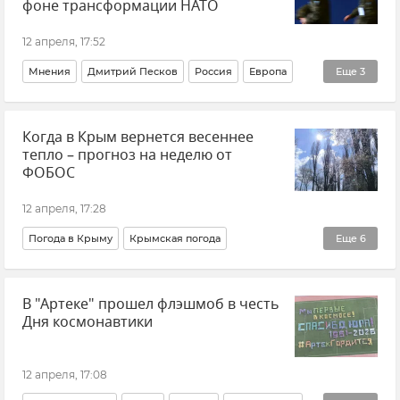
фоне трансформации НАТО
12 апреля, 17:52
Мнения
Дмитрий Песков
Россия
Европа
Еще
3
Европейский Союз (ЕС)
НАТО
Политика
Когда в Крым вернется весеннее
тепло – прогноз на неделю от
ФОБОС
12 апреля, 17:28
Погода в Крыму
Крымская погода
Еще
6
Евгений Тишковец
Центр погоды "ФОБОС"
В "Артеке" прошел флэшмоб в честь
Новости Крыма
Крым
Прогноз
Погода
Дня космонавтики
12 апреля, 17:08