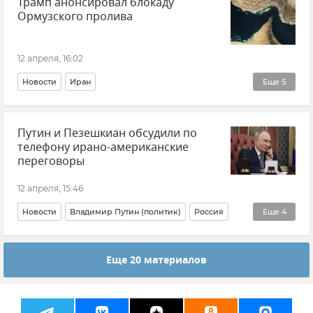
Трамп анонсировал блокаду
Ормузского пролива
12 апреля, 16:02
Новости
Иран
Еще
5
Обострение между Ираном и США
Путин и Пезешкиан обсудили по
Обострение между Израилем и Ираном
телефону ирано-американские
Ближний Восток
Ормузский пролив
переговоры
Дональд Трамп
12 апреля, 15:46
Новости
Владимир Путин (политик)
Россия
Еще
4
Масуд Пезешкиан
Иран
Политика
В мире
Еще 20 материалов