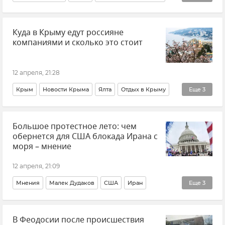
Севастополь
Новости
Россия
В мире
Куда в Крыму едут россияне
Главное за день
компаниями и сколько это стоит
12 апреля, 21:28
Крым
Новости Крыма
Ялта
Отдых в Крыму
Еще
3
Внутренний туризм
Крым курортный
Большое протестное лето: чем
Туризм в Крыму
обернется для США блокада Ирана с
моря – мнение
12 апреля, 21:09
Мнения
Малек Дудаков
США
Иран
Еще
3
Обострение между Ираном и США
В Феодосии после происшествия
Ближний Восток
Дональд Трамп