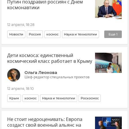
Путин поздравил россиян с Днем
Дональд Трамп
Эксклюзивы РИА Новости Крым
космонавтики
12 апреля, 18:28
Новости
Россия
космос
Наука и технологии
Еще
1
Праздники и памятные даты
Дети космоса: единственный
космический класс работает в Крыму
Ольга Леонова
Шеф-редактор специальных проектов
12 апреля, 18:10
Крым
космос
Наука и технологии
Роскосмос
Не стоит недооценивать: Европа
создаст свой военный альянс на