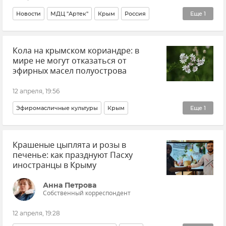
Новости
МДЦ "Артек"
Крым
Россия
Еще
1
Финляндия
Кола на крымском кориандре: в
мире не могут отказаться от
эфирных масел полуострова
12 апреля, 19:56
Эфиромасличные культуры
Крым
Еще
1
Алексей Мишин
Крашеные цыплята и розы в
печенье: как празднуют Пасху
иностранцы в Крыму
Анна Петрова
Собственный корреспондент
12 апреля, 19:28