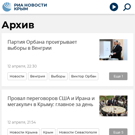
Архив
Партия Орбана проигрывает
выборы в Венгрии
12 апреля, 22:30
Новости
Венгрия
Выборы
Виктор Орбан
Еще
1
Европа
Провал переговоров США и Ирана и
мегакулич в Крыму: главное за день
12 апреля, 21:54
Новости Крыма
Крым
Новости Севастополя
Еще
5