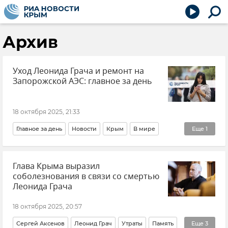
Архив
Уход Леонида Грача и ремонт на
Запорожской АЭС: главное за день
18 октября 2025, 21:33
Главное за день
Новости
Крым
В мире
Еще
1
Общество
Глава Крыма выразил
соболезнования в связи со смертью
Леонида Грача
18 октября 2025, 20:57
Сергей Аксенов
Леонид Грач
Утраты
Память
Еще
3