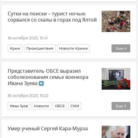
Транспорт
Железные дороги Крыма
Сутки на поиски – турист ночью
Железная дорога
сорвался со скалы в горах под Ялтой
18 октября 2025, 15:41
Крым
Происшествия
Новости Крыма
Еще
4
МЧС Крыма
ГУ МЧС РФ по Республике Крым
Представитель ОБСЕ выразил
"КРЫМ-СПАС"
Ялта
соболезнования семье военкора
Ивана Зуева
18 октября 2025, 15:22
Иван Зуев
Новости
ОБСЕ
СМИ
Еще
3
Новости СВО
Украина
РИА Новости
Умер ученый Сергей Кара-Мурза