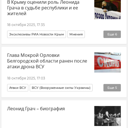
В Крыму оценили роль Леонида
Общество
Грача в судьбе республики и ее
жителей
18 октября 2025, 17:35
Эксклюзивы РИА Новости Крым
Мнения
Еще
6
Сергей Цеков
Леонид Грач
Утраты
Политика
Глава Мокрой Орловки
Крым
Новости Крыма
Белгородской области ранен после
атаки дрона ВСУ
18 октября 2025, 17:03
Атаки ВСУ
ВСУ (Вооруженные силы Украины)
Еще
5
Белгородская область
Леонид Грач – биография
Обстрелы Белгородской области
Вячеслав Гладков
Новости
Происшествия