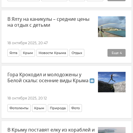
Крым
Новости Крыма
Политика
В Ялту на каникулы – средние цены
на отдых с детьми
18 октября 2025, 20:47
Ялта
Крым
Новости Крыма
Отдых
Еще
4
Отдых в Крыму
Туризм
Туризм в Крыму
Гора Крокодил и молодожены у
Внутренний туризм
Белой скалы: осенние виды Крыма
18 октября 2025, 20:12
Фотоленты
Крым
Природа
Фото
В Крыму поставят елку из кораблей и