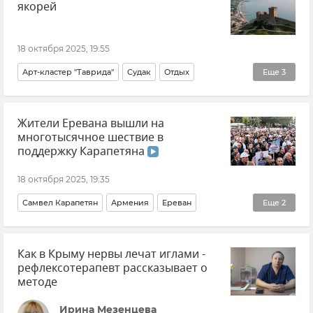
якорей
18 октября 2025, 19:55
Арт-кластер "Таврида"
Судак
Отдых
Еще
3
Отдых в Крыму
Крым
Новости Крыма
Жители Еревана вышли на
многотысячное шествие в
поддержку Карапетяна
18 октября 2025, 19:35
Самвел Карапетян
Армения
Ереван
Еще
2
Общество
Политика
Как в Крыму нервы лечат иглами -
рефлексотерапевт рассказывает о
методе
Ирина Мезенцева