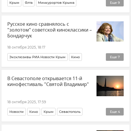
Крым
Ялта
Минкурортов Крыма
Еще
9
Сергей Ганзий
Туризм
Туризм в Крыму
Русское кино сравнялось с
Внутренний туризм
Автотуризм
Гастротуризм
"золотом" советской киноклассики –
Вкусно и полезно
Новости Крыма
Общество
Бондарчук
18 октября 2025, 18:17
Эксклюзивы РИА Новости Крым
Кино
Еще
7
Севастополь
Новости
Новости Севастополя
В Севастополе открывается 11-й
Новости Крыма
Культура
Общество
Мнения
кинофестиваль "Святой Владимир"
18 октября 2025, 17:59
Новости
Кино
Крым
Севастополь
Еще
4
Новости Крыма
Новости Севастополя
Культура