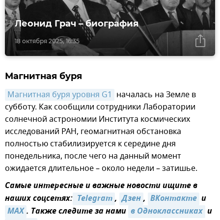
Леонид Грач – биография
18 октября 2025, 16:35
Магнитная буря
Магнитная буря уровня G1
началась на Земле в
субботу. Как сообщили сотрудники Лаборатории
солнечной астрономии Института космических
исследований РАН, геомагнитная обстановка
полностью стабилизируется к середине дня
понедельника, после чего на данный момент
ожидается длительное – около недели – затишье.
Самые интересные и важные новости ищите в
наших соцсетях:
 Telegram
,
Дзен
,
ВКонтакте
и
MAX
. Также следите за нами
в Одноклассниках
и