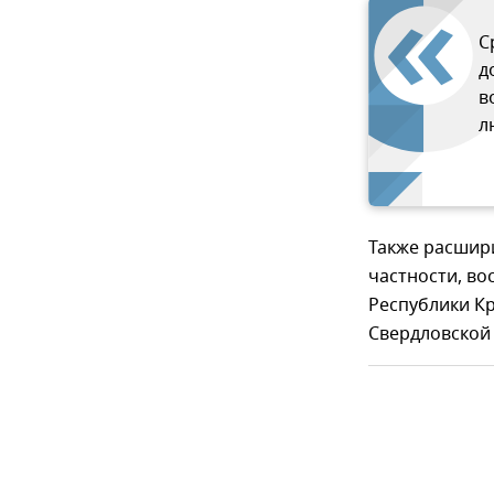
С
д
в
л
Также расшири
частности, в
Республики Кр
Свердловской 