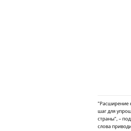
"Расширение с
шаг для упро
страны", – по
слова приводи