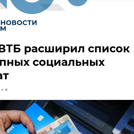
 ВТБ расширил список
упных социальных
ат