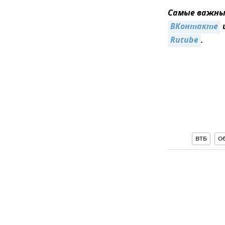
Самые важные
ВКонтакте
Rutube
.
ВТБ
О