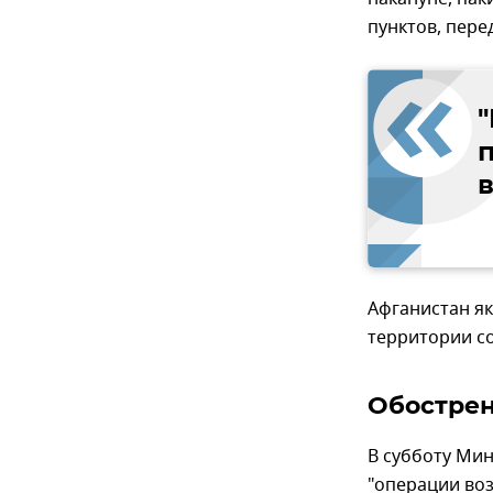
пунктов, пере
п
Афганистан як
территории со
Обострен
В субботу Ми
"операции воз