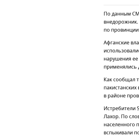
По данным СМИ
внедорожник. 
по провинции 
Афганские вла
использовалис
нарушения ее 
применялись д
Как сообщал т
пакистанских 
в районе пров
Истребители S
Лахор. По сло
населенного п
вспыхивали п