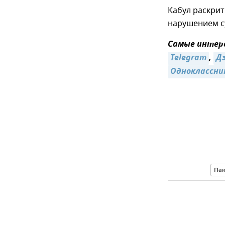
Кабул раскрит
нарушением с
Самые интере
Telegram
,
Д
Одноклассни
Пак