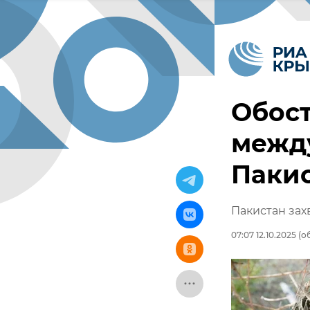
Обос
межд
Пакис
Пакистан зах
07:07 12.10.2025
(об