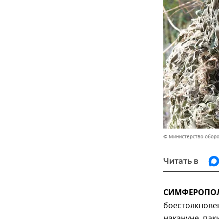
© Министерство обор
Читать в
СИМФЕРОПОЛЬ
боестолкнове
накануне, пак