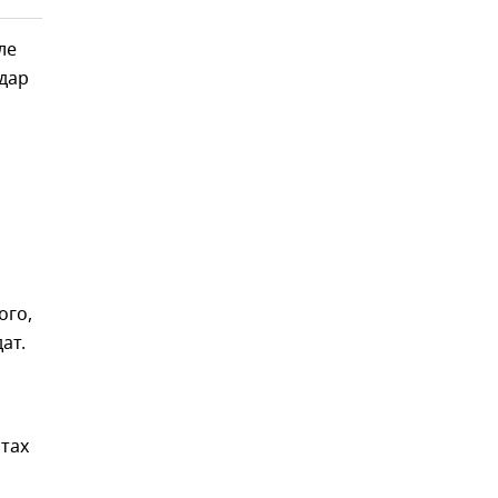
ле
удар
ого,
ат.
стах