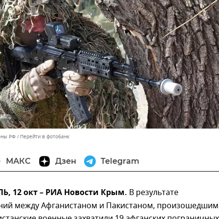
оны РФ
Перейти в фотобанк
МАКС
Дзен
Telegram
, 12 окт – РИА Новости Крым.
В результате
ний между Афганистаном и Пакистаном, произошедшим
истанские военные захватили 19 афганских пограничных