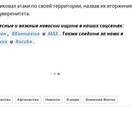
иковал атаки по своей территории, назвав их вторжени
уверенитета.
сные и важные новости ищите в наших соцсетях:
зен
,
ВКонтакте
и
MAX
. Также следите за нами в
ках
и
Rutube
.
истан
Афганистан
Новости
В мире
Ближний Восток