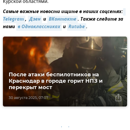
Курской областями.
Самые важные новости ищите в наших соцсетях:
Telegram
,
Дзен
и
ВКонтакте
. Также следите за
нами
в Одноклассниках
и
Rutube
.
После атаки беспилотников на
Краснодар в городе горит НПЗ и
перекрыт мост
30 августа 2025, 07:07