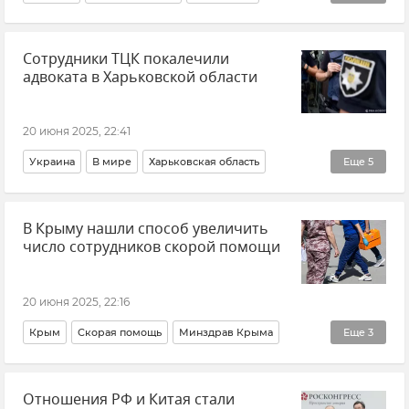
Политика
Крым
Севастополь
Главное за день
Сотрудники ТЦК покалечили
Владимир Путин (политик)
Антитеррор
Украина
адвоката в Харьковской области
Россия
20 июня 2025, 22:41
Украина
В мире
Харьковская область
Еще
5
Мобилизация на Украине
В Крыму нашли способ увеличить
ТЦК на Украине (территориальный центр комплектования)
число сотрудников скорой помощи
Происшествия
Военное положение на Украине
Новости
20 июня 2025, 22:16
Крым
Скорая помощь
Минздрав Крыма
Еще
3
Общество
Отношения РФ и Китая стали
Здравоохранение в Крыму и Севастополе