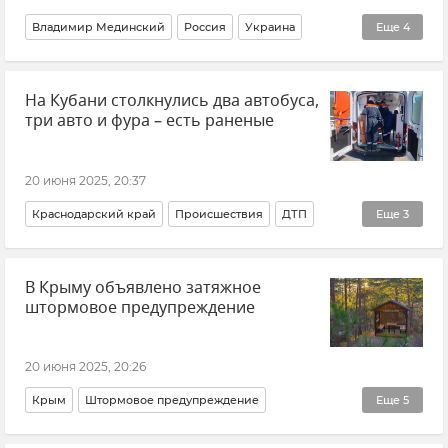
Владимир Мединский
Россия
Украина
Еще
4
Новости СВО
ВСУ (Вооруженные силы Украины)
На Кубани столкнулись два автобуса,
Потери ВСУ
Новости
три авто и фура – есть раненые
20 июня 2025, 20:37
Краснодарский край
Происшествия
ДТП
Еще
3
Минздрав Краснодарского края
Новости
Кубань
В Крыму объявлено затяжное
штормовое предупреждение
20 июня 2025, 20:26
Крым
Штормовое предупреждение
Еще
5
Пожароопасный сезон в Крыму
Погода в Крыму