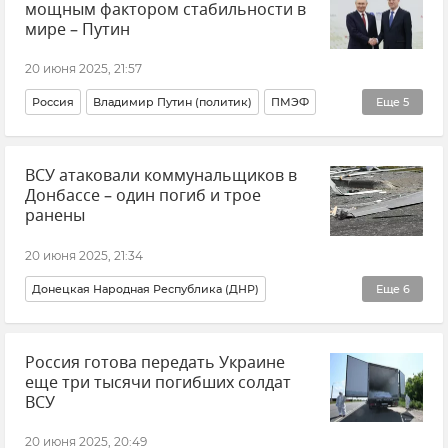
мощным фактором стабильности в
Новости Крыма
мире – Путин
20 июня 2025, 21:57
Россия
Владимир Путин (политик)
ПМЭФ
Еще
5
Китай
Экономика
Политика
ВСУ атаковали коммунальщиков в
Внешняя политика
Новости
Донбассе – один погиб и трое
ранены
20 июня 2025, 21:34
Донецкая Народная Республика (ДНР)
Еще
6
События в Донбассе
Происшествия
Атаки ВСУ
Россия готова передать Украине
Беспилотник (БПЛА, дрон)
Денис Пушилин
еще три тысячи погибших солдат
Новости
ВСУ
20 июня 2025, 20:49