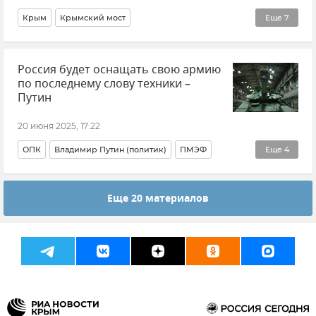
Новости
Крым
Крымский мост
Еще
7
Ситуация на дорогах Крыма
Россия будет оснащать свою армию
Ситуация на дорогах Крыма и хроника ДТП
по последнему слову техники –
Новости Крыма
Логистика
Керчь
Тамань
Путин
Краснодарский край
20 июня 2025, 17:22
ОПК
Владимир Путин (политик)
ПМЭФ
Еще
4
Новости
Вооруженные силы России
Еще 20 материалов
Военно-промышленный комплекс (ВПК)
Новости СВО