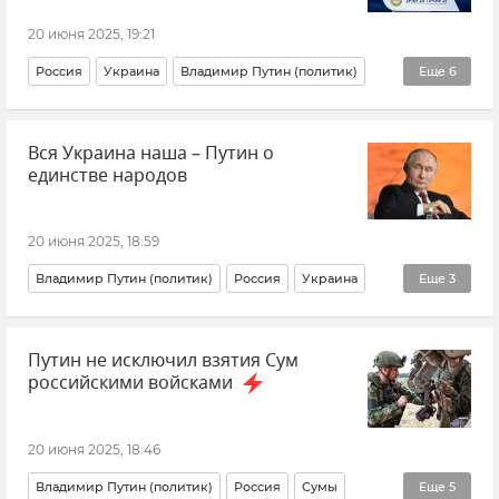
20 июня 2025, 19:21
Россия
Украина
Владимир Путин (политик)
Еще
6
Ядерное оружие
"Грязная" бомба
Безопасность
Вся Украина наша – Путин о
ПМЭФ
Новости
Новости СВО
единстве народов
20 июня 2025, 18:59
Владимир Путин (политик)
Россия
Украина
Еще
3
Новости СВО
Новости
ПМЭФ
Путин не исключил взятия Сум
российскими войсками
20 июня 2025, 18:46
Владимир Путин (политик)
Россия
Сумы
Еще
5