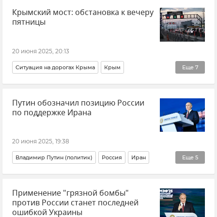
Крымский мост: обстановка к вечеру
Крымская погода
ГУ МЧС РФ по Республике Крым
пятницы
Новости Крыма
20 июня 2025, 20:13
Ситуация на дорогах Крыма
Крым
Еще
7
Крымский мост
Транспорт
Логистика
Керчь
Путин обозначил позицию России
Тамань
Новости
Новости Крыма
по поддержке Ирана
20 июня 2025, 19:38
Владимир Путин (политик)
Россия
Иран
Еще
5
Обострение между Израилем и Ираном
В мире
Применение "грязной бомбы"
Политика
Новости
Внешняя политика
против России станет последней
ошибкой Украины