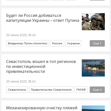
Сумская область
Новости СВО
Новости
Будет ли Россия добиваться
Украина
Вооруженные силы России
капитуляции Украины – ответ Путина
20 июня 2025, 18:45
Владимир Путин (политик)
Россия
Украина
Еще
1
Новости СВО
Севастополь вошел в топ регионов
по инвестиционной
привлекательности
20 июня 2025, 18:24
Севастополь
Правительство Севастополя
ПМЭФ
Еще
4
Экономика
Новости Севастополя
Инвестиции
Механизированную очистку пляжей
ЮФО