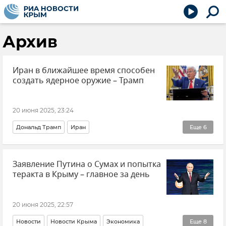
Архив
Иран в ближайшее время способен
создать ядерное оружие – Трамп
20 июня 2025, 23:24
Дональд Трамп
Иран
Еще
6
Обострение между Израилем и Ираном
В мире
Заявление Путина о Сумах и попытка
Ядерное оружие
США
Политика
теракта в Крыму – главное за день
Внешняя политика
20 июня 2025, 22:57
Новости
Новости Крыма
Экономика
Еще
8