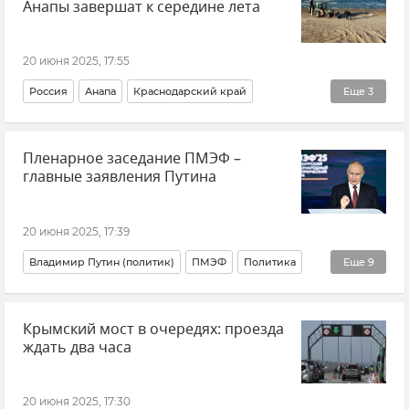
Анапы завершат к середине лета
20 июня 2025, 17:55
Россия
Анапа
Краснодарский край
Еще
3
Танкеры "Волгонефть 212" и "Волгонефть 239" в Керченском проливе
Пленарное заседание ПМЭФ –
Разлив нефтепродуктов в Черном море
главные заявления Путина
Разлив нефтепродуктов
20 июня 2025, 17:39
Владимир Путин (политик)
ПМЭФ
Политика
Еще
9
Экономика
Россия
Инфляция
БРИКС
Крымский мост в очередях: проезда
Безработица
ждать два часа
Оборонно-промышленный комплекс России
Туризм
ВВП (Валовый внутренний продукт)
20 июня 2025, 17:30