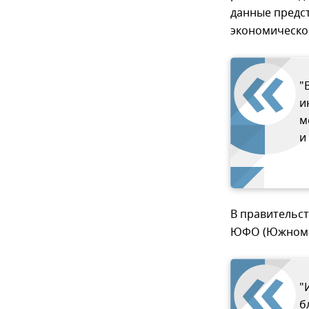
данные предс
экономическо
"
и
м
и
В правительст
ЮФО (Южном ф
"
б