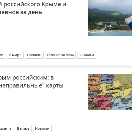
 российского Крыма и
лавное за день
ов
В мире
Новости
Главное за день
Украина
рым российским: в
неправильные" карты
краина
В мире
Новости