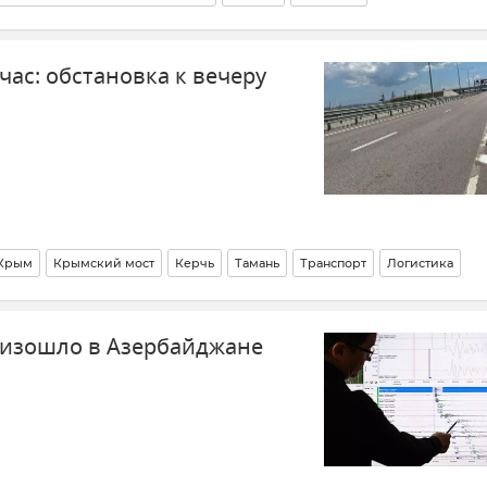
Новости
Черное море
Боливия
Венесуэла
Судан
Ирак
ас: обстановка к вечеру
Крым
Крымский мост
Керчь
Тамань
Транспорт
Логистика
оизошло в Азербайджане