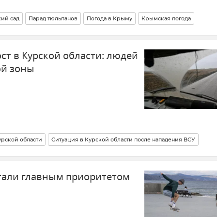
ий сад
Парад тюльпанов
Погода в Крыму
Крымская погода
ст в Курской области: людей
ой зоны
урской области
Ситуация в Курской области после нападения ВСУ
тво
Обстрелы ВСУ
Новости
тали главным приоритетом