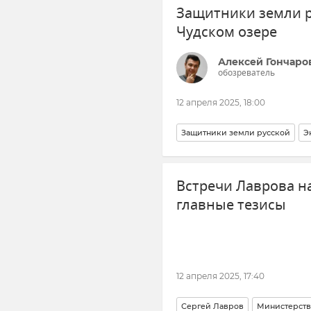
Защитники земли р
Чудском озере
Алексей Гончаро
обозреватель
12 апреля 2025, 18:00
Защитники земли русской
Э
Александр Невский
Правосл
Встречи Лаврова на
главные тезисы
12 апреля 2025, 17:40
Сергей Лавров
Министерств