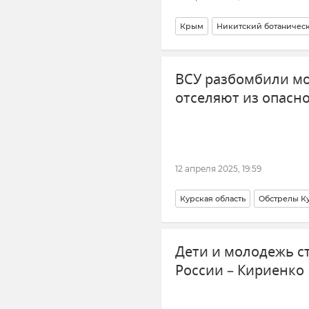
Крым
Никитский ботаническ
Цветы
Новости Крыма
ВСУ разбомбили мо
отселяют из опасн
12 апреля 2025, 19:59
Курская область
Обстрелы К
Александр Хинштейн
Общес
Дети и молодежь с
России – Кириенко