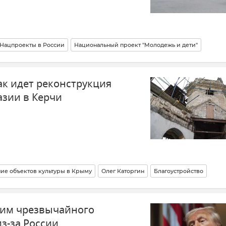
Нацпроекты в России
Национальный проект "Молодежь и дети"
ак идет реконструкция
зии в Керчи
ие объектов культуры в Крыму
Олег Каторгин
Благоустройство
ыма
Реконструкция здания женской Романовской гимназии в Керчи
жим чрезвычайного
з-за России