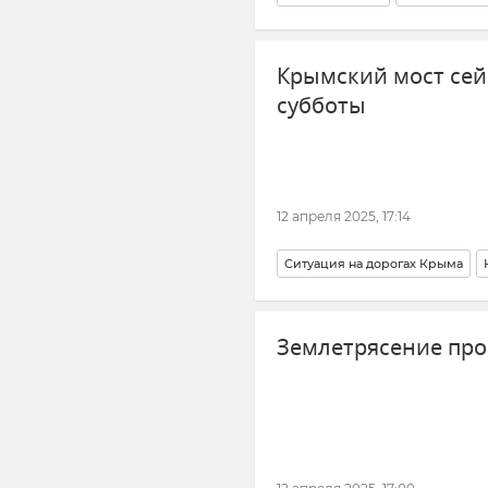
Внешняя политика
В мире
Крымский мост сейч
Безопасность
субботы
12 апреля 2025, 17:14
Ситуация на дорогах Крыма
Новости
Новости Крыма
Землетрясение пр