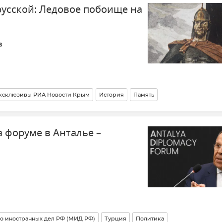
усской: Ледовое побоище на
в
ксклюзивы РИА Новости Крым
История
Память
авие
 форуме в Анталье –
о иностранных дел РФ (МИД РФ)
Турция
Политика