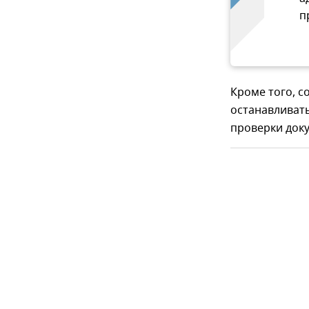
п
Кроме того, с
останавливат
проверки док