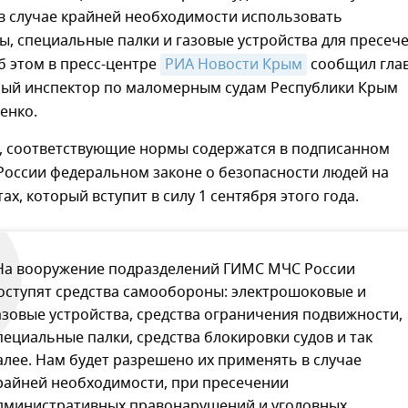
в случае крайней необходимости использовать
, специальные палки и газовые устройства для пресеч
б этом в пресс-центре
РИА Новости Крым
сообщил гла
ный инспектор по маломерным судам Республики Крым
енко.
м, соответствующие нормы содержатся в подписанном
России федеральном законе о безопасности людей на
ах, который вступит в силу 1 сентября этого года.
На вооружение подразделений ГИМС МЧС России
оступят средства самообороны: электрошоковые и
азовые устройства, средства ограничения подвижности,
пециальные палки, средства блокировки судов и так
алее. Нам будет разрешено их применять в случае
райней необходимости, при пресечении
дминистративных правонарушений и уголовных