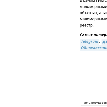
В целом ГИМС
маломерными 
объектах, а т
маломерными с
реестр.
Самые интере
Telegram
,
Д
Одноклассни
ГИМС (Государс