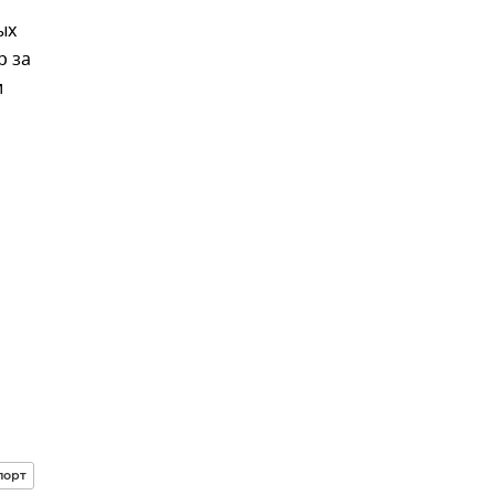
ых
р за
и
порт