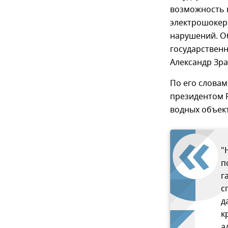
возможность 
электрошокеры
нарушений. О
государствен
Александр Зра
По его слова
президентом 
водных объект
"
п
г
с
д
к
а