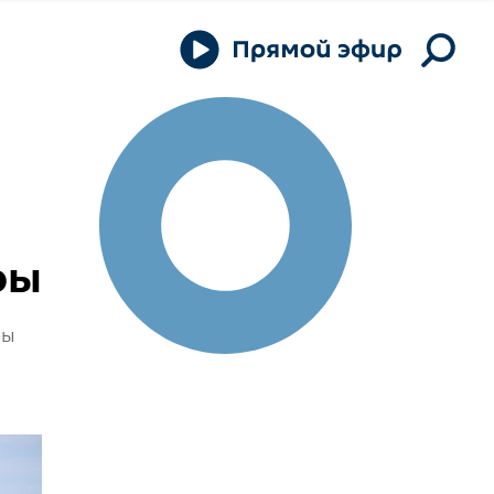
ры
ры