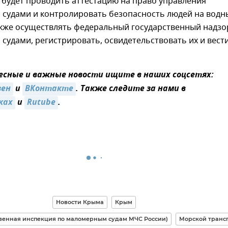
 будет проводить аттестацию на право управления
судами и контролировать безопасность людей на водн
акже осуществлять федеральный государственный надзо
удами, регистрировать, освидетельствовать их и вест
сные и важные новости ищите в наших соцсетях:
зен
и
ВКонтакте
. Также следите за нами в
ках
и
Rutube
.
Новости Крыма
Крым
твенная инспекция по маломерным судам МЧС России)
Морской транс