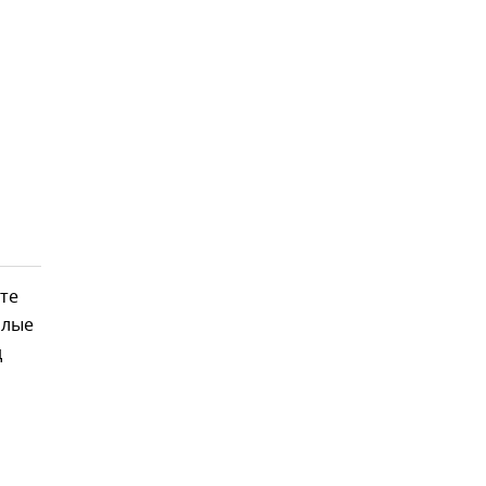
те
алые
д