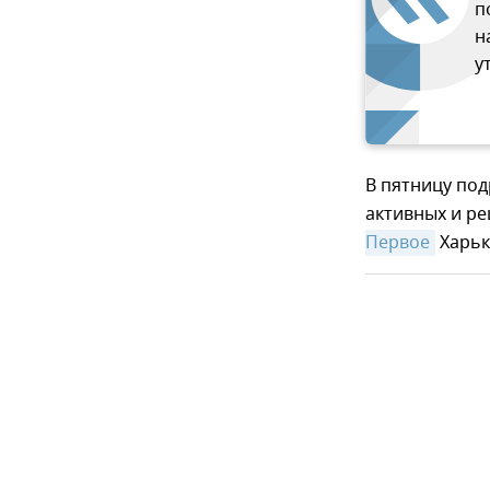
п
н
у
В пятницу под
активных и р
Первое
Харьк