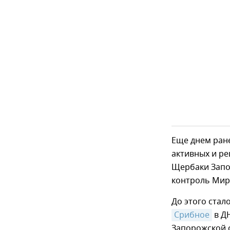
Еще днем ране
активных и р
Щербаки Запор
контроль Мир
До этого стал
Срибное
в Д
Запорожской 