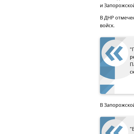
и Запорожско
В ДНР отмече
войск.
"
р
П
с
В Запорожской
"