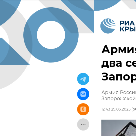
Арми
два с
Запо
Армия Росси
Запорожской
12:43 29.03.2025
(о