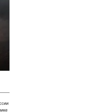
ссии
лике