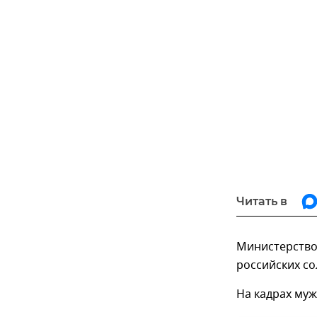
Читать в
Министерство
российских со
На кадрах муж