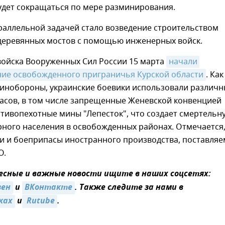
удет сокращаться по мере разминирования.
раллельной задачей стало возведение строительством
деревянных мостов с помощью инженерных войск.
ойска Вооруженных Сил России 15 марта
начали 
ие освобожденного приграничья Курской области
. Как
инобороны, украинские боевики использовали различн
асов, в том числе запрещенные Женевской конвенцией
тивопехотные мины "Лепесток", что создает смертельн
рного населения в освобожденных районах. Отмечается,
и и боеприпасы иностранного производства, поставля
О.
сные и важные новости ищите в наших соцсетях:
зен
и
ВКонтакте
. Также следите за нами в
ках
и
 Rutube
.