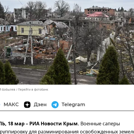
ей Бобылев
Перейти в фотобанк
МАКС
Дзен
Telegram
, 18 мар – РИА Новости Крым.
Военные саперы
руппировку для разминирования освобожденных земел