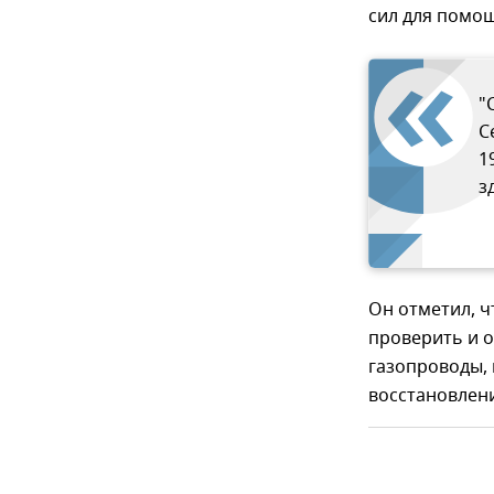
сил для помо
"
С
1
з
Он отметил, ч
проверить и о
газопроводы,
восстановлен