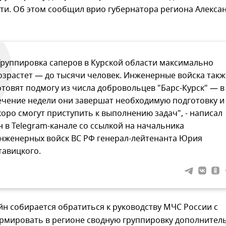
ти. Об этом сообщил врио губернатора региона Алекса
Группировка саперов в Курской области максимально
озрастет — до тысячи человек. Инженерные войска такж
отовят подмогу из числа добровольцев "Барс-Курск" — в
ечение недели они завершат необходимую подготовку и
коро смогут приступить к выполнению задач", - написал
н в Telegram-канале со ссылкой на начальника
нженерных войск ВС РФ генерал-лейтенанта Юрия
тавицкого.
н собирается обратиться к руководству МЧС России с
рмировать в регионе сводную группировку дополнител