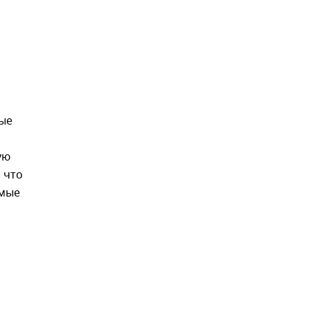
ые
ую
 что
емые