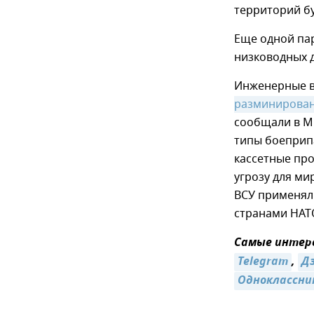
территорий б
Еще одной па
низководных 
Инженерные в
разминирован
сообщали в М
типы боеприп
кассетные про
угрозу для ми
ВСУ применял
странами НАТ
Самые интере
Telegram
,
Д
Одноклассни