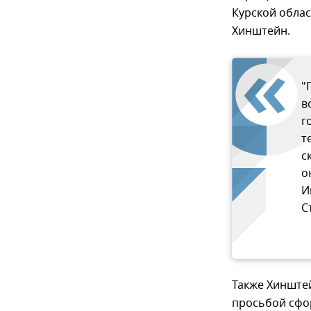
Курской облас
Хинштейн.
"
в
г
т
с
о
И
С
Также Хинштей
просьбой сфо