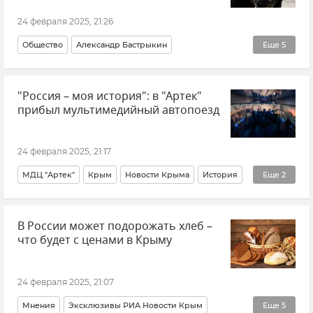
24 февраля 2025, 21:26
Общество
Александр Бастрыкин
Еще
5
ГСУ СК России по Крыму и Севастополю
"Россия – моя история": в "Артек"
Севастополь
Новости Севастополя
Крым
прибыл мультимедийный автопоезд
Новости Крыма
24 февраля 2025, 21:17
МДЦ "Артек"
Крым
Новости Крыма
История
Еще
2
Новости
Общество
В России может подорожать хлеб –
что будет с ценами в Крыму
24 февраля 2025, 21:07
Мнения
Эксклюзивы РИА Новости Крым
Еще
5