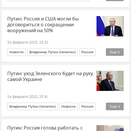
Соревнования
Легкая атлетика
Спорт
Путин: Россия и США могли бы
Санкт-Петербург
договориться о сокращении
вооружений на 50%
24 февраля 2025, 23:32
Новости
Владимир Путин (политик)
Россия
Еще
5
США
Китай
Сотрудничество
Политика
Путин: уход Зеленского будет на руку
В мире
самой Украине
24 февраля 2025, 23:16
Владимир Путин (политик)
Новости
Россия
Еще
4
Украина
Политика
В мире
Путин: Россия готова работать с
Владимир Зеленский