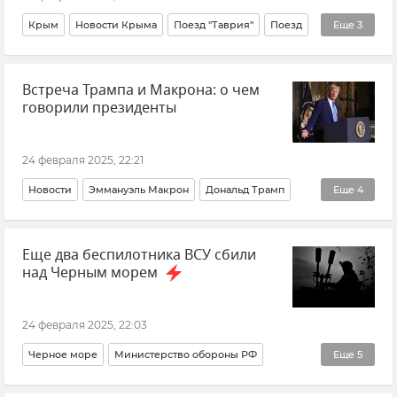
Крым
Новости Крыма
Поезд "Таврия"
Поезд
Еще
3
Расписание поездов в Крыму
Мурманск
Встреча Трампа и Макрона: о чем
Севастополь
говорили президенты
24 февраля 2025, 22:21
Новости
Эммануэль Макрон
Дональд Трамп
Еще
4
США
Франция
Россия
Украина
Еще два беспилотника ВСУ сбили
над Черным морем
24 февраля 2025, 22:03
Черное море
Министерство обороны РФ
Еще
5
Происшествия
ПВО
Вооруженные силы России