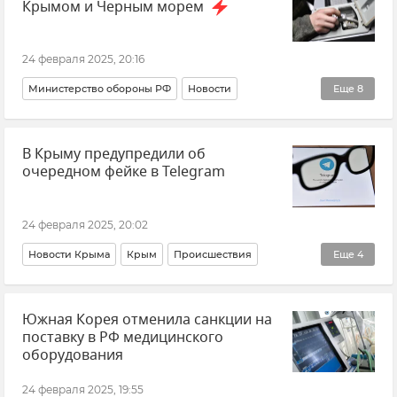
Крымом и Черным морем
24 февраля 2025, 20:16
Министерство обороны РФ
Новости
Еще
8
Новости Крыма
Черное море
В Крыму предупредили об
Орловская область
Брянская область
ПВО
очередном фейке в Telegram
Вооруженные силы России
ВСУ (Вооруженные силы Украины)
24 февраля 2025, 20:02
Беспилотник (БПЛА, дрон)
Новости Крыма
Крым
Происшествия
Еще
4
Мессенджеры
Telegram
Кибербезопасность
Южная Корея отменила санкции на
Киберпреступность
поставку в РФ медицинского
оборудования
24 февраля 2025, 19:55