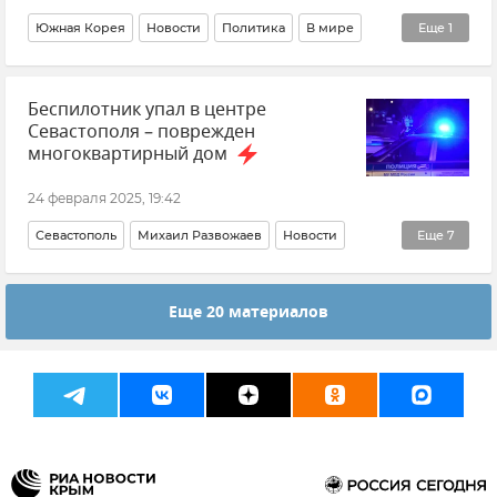
Южная Корея
Новости
Политика
В мире
Еще
1
Санкции против России
Беспилотник упал в центре
Севастополя – поврежден
многоквартирный дом
24 февраля 2025, 19:42
Севастополь
Михаил Развожаев
Новости
Еще
7
Происшествия
МЧС Севастополя
Еще 20 материалов
Системы радиоэлектронной борьбы
Беспилотник (БПЛА, дрон)
Полиция Севастополя
Росгвардия (Федеральная служба войск национальной гвардии Российской Федерации)
Срочные новости Крыма