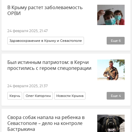
В Крыму растет заболеваемость
Беспилотник (БПЛА, дрон)
ОРВИ
ВСУ (Вооруженные силы Украины)
24 февраля 2025, 21:47
Здравоохранение в Крыму и Севастополе
Еще
6
Роспотребнадзор
Новости
Новости Крыма
Был истинным патриотом: в Керчи
Крым
Севастополь
ОРВИ
простились с героем спецоперации
24 февраля 2025, 21:37
Керчь
Олег Каторгин
Новости Крыма
Еще
4
Герои СВО
Память
Утраты
Новости СВО
Свора собак напала на ребенка в
Севастополе – дело на контроле
Бастрыкина