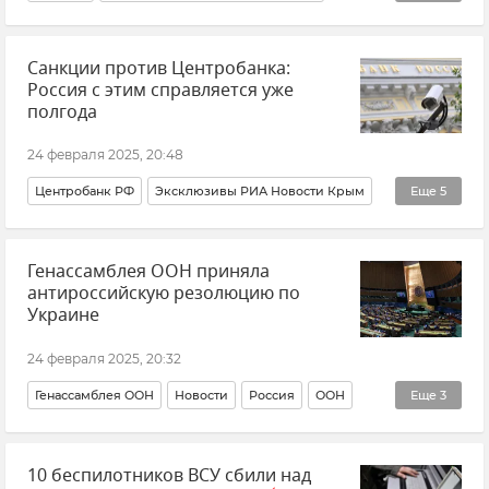
Цены в Крыму
Денис Кратюк
Санкции против Центробанка:
Минсельхоз Крыма
Хлеб
Крым
Россия с этим справляется уже
полгода
24 февраля 2025, 20:48
Центробанк РФ
Эксклюзивы РИА Новости Крым
Еще
5
Мнения
Андрей Вершицкий
Генассамблея ООН приняла
Санкции против России
Санкции
антироссийскую резолюцию по
Европейский Союз (ЕС)
Украине
24 февраля 2025, 20:32
Генассамблея ООН
Новости
Россия
ООН
Еще
3
Политика
В мире
Украина
10 беспилотников ВСУ сбили над