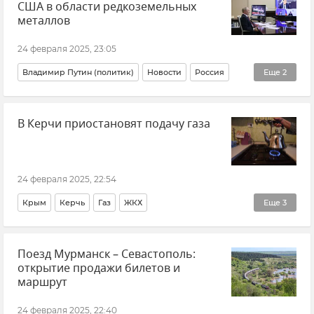
США в области редкоземельных
металлов
24 февраля 2025, 23:05
Владимир Путин (политик)
Новости
Россия
Еще
2
Наука и технологии
Редкоземельные металлы
В Керчи приостановят подачу газа
24 февраля 2025, 22:54
Крым
Керчь
Газ
ЖКХ
Еще
3
ЖКХ Крыма и Севастополя
Общество
Поезд Мурманск – Севастополь:
Отключение газа в Крыму
открытие продажи билетов и
маршрут
24 февраля 2025, 22:40