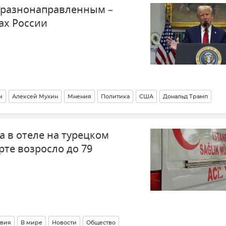
 разнонаправленным –
ах России
м
Алексей Мухин
Мнения
Политика
США
Дональд Трамп
а в отеле на турецком
те возросло до 79
вия
В мире
Новости
Общество