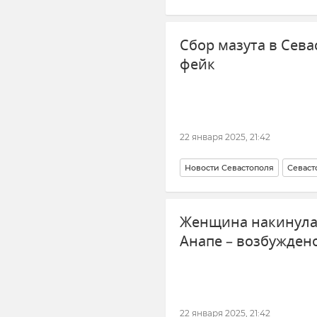
Александр Бастрыкин
Новос
Сбор мазута в Сева
фейк
22 января 2025, 21:42
Новости Севастополя
Севаст
Разлив мазута
Женщина накинулас
Анапе – возбужден
22 января 2025, 21:42