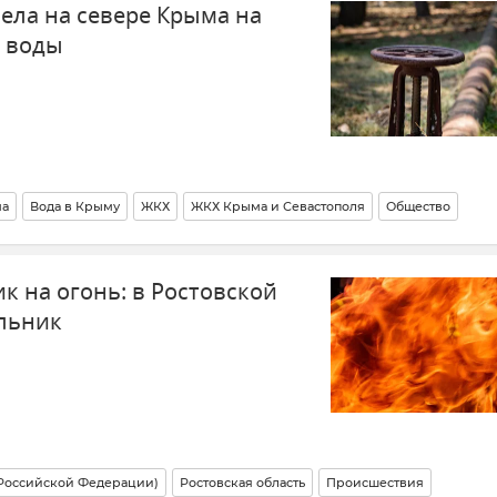
ела на севере Крыма на
з воды
ма
Вода в Крыму
ЖКХ
ЖКХ Крыма и Севастополя
Общество
к на огонь: в Ростовской
льник
 Российской Федерации)
Ростовская область
Происшествия