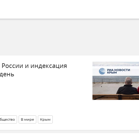
 России и индексация
 день
бщество
В мире
Крым