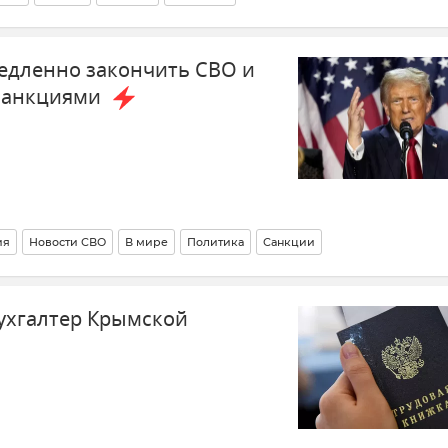
едленно закончить СВО и
 санкциями
ия
Новости СВО
В мире
Политика
Санкции
ости
ухгалтер Крымской