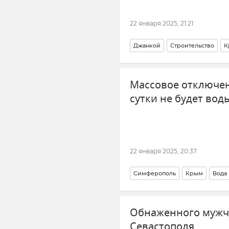
22 января 2025, 21:21
Джанкой
Строительство
К
Министерство строительства и
Массовое отключен
Госпрограмма "Социальное эко
сутки не будет вод
22 января 2025, 20:37
Симферополь
Крым
Вода
Новости Крыма
Обнаженного мужч
Севастополя