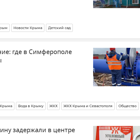
рым
Новости Крыма
Детский сад
 архитектуры Крыма (Минстрой РК)
ие: где в Симферополе
номическое развитие Крыма и Севастополя"
ы
 Крыма
Вода в Крыму
ЖКХ
ЖКХ Крыма и Севастополя
Общество
ину задержали в центре