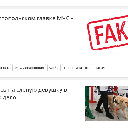
ти
стопольском главке МЧС -
ополь
МЧС Севастополя
Фейк
Новости Крыма
Крым
ь на слепую девушку в
о дело