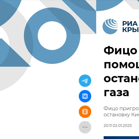
Фицо
помо
остан
газа
Фицо пригро
остановку Ки
20:11 02.01.2025