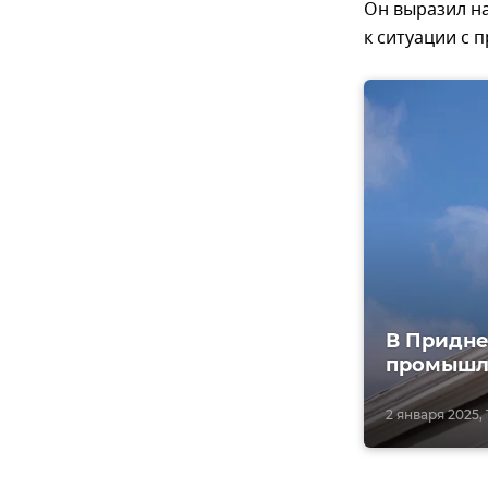
Он выразил на
к ситуации с 
В Придне
промышл
2 января 2025, 