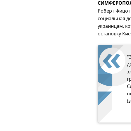
СИМФЕРОПОЛЬ
Роберт Фицо п
социальная д
украинцам, ко
остановку Кие
"
д
э
г
С
о
(