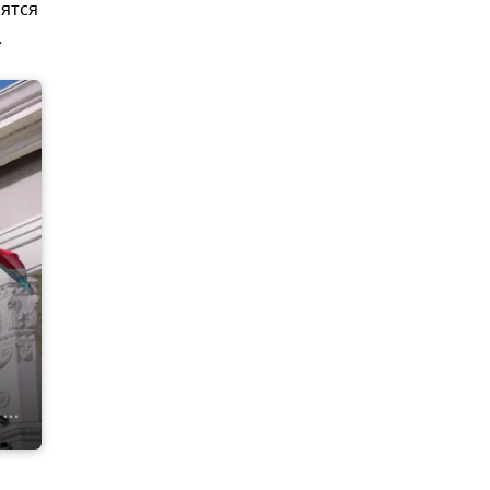
сятся
.