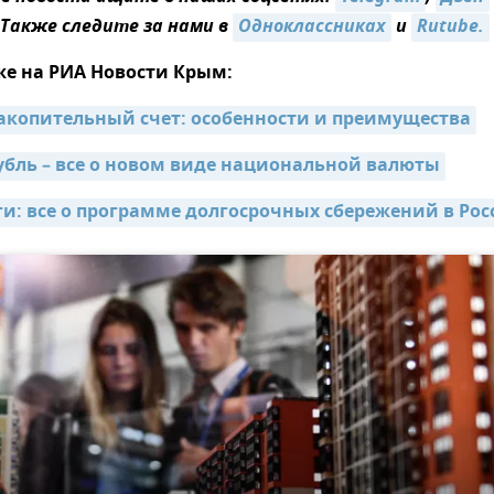
 Также следите за нами в
Одноклассниках
и
Rutube.
же на РИА Новости Крым:
акопительный счет: особенности и преимущества
бль – все о новом виде национальной валюты
и: все о программе долгосрочных сбережений в Рос