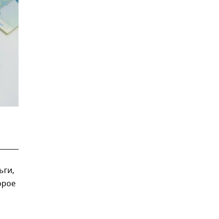
ьги,
орое