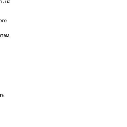
ть на
ого
ртам,
ть