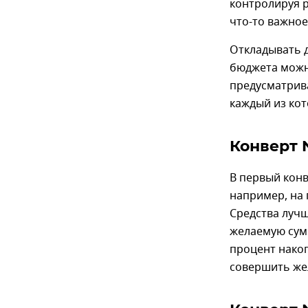
контролируя р
что-то важное
Откладывать д
бюджета можн
предусматрив
каждый из кот
Конверт 
В первый конв
например, на 
Средства лучш
желаемую сум
процент накоп
совершить жел