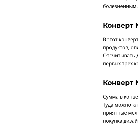
болезненным.
Конверт 
В этот конвер
продуктов, оп
Отсчитывать 
первых трех к
Конверт 
Сумма в конве
Туда можно кл
приятные мело
покупка дизай