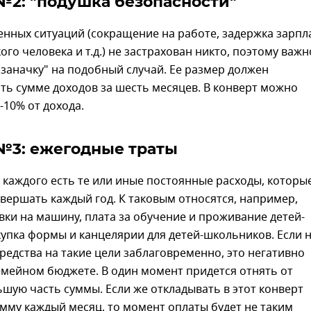
№2: "подушка безопасности"
нных ситуаций (сокращение на работе, задержка зарпл
ого человека и т.д.) не застрахован никто, поэтому важн
"заначку" на подобный случай. Ее размер должен
ть сумме доходов за шесть месяцев. В конверт можно
-10% от дохода.
№3: ежегодные траты
 каждого есть те или иные постоянные расходы, которы
вершать каждый год. К таковым относятся, например,
вки на машину, плата за обучение и проживание детей-
купка формы и канцелярии для детей-школьников. Если 
редства на такие цели заблаговременно, это негативно
емейном бюджете. В один момент придется отнять от
шую часть суммы. Если же откладывать в этот конверт
мму каждый месяц, то момент оплаты будет не таким