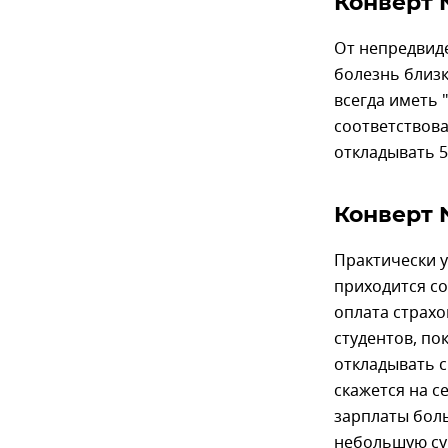
Конверт 
От непредвиде
болезнь близк
всегда иметь 
соответствова
откладывать 5
Конверт 
Практически у
приходится со
оплата страхо
студентов, по
откладывать с
скажется на с
зарплаты боль
небольшую су