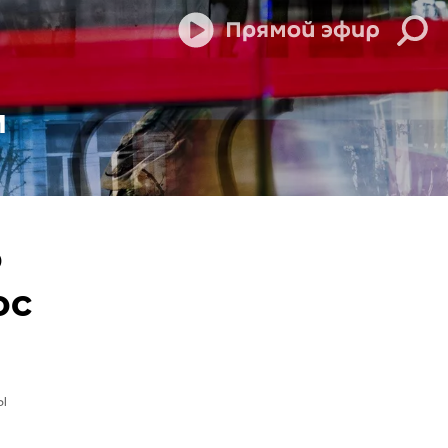
м
о
ос
ы