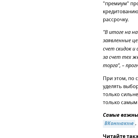
"премиум" пр
кредитованию
рассрочку.
"В итоге на на
заявленные це
счет скидок и 
за счет тех же
торга", – про
При этом, по 
уделять выбо
только сильне
только самым
Самые важные
ВКонтакте
.
Читайте так