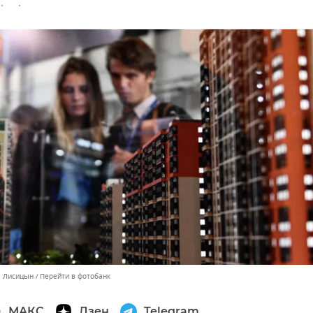
л Лисицын
Перейти в фотобанк
МАКС
Дзен
Telegram