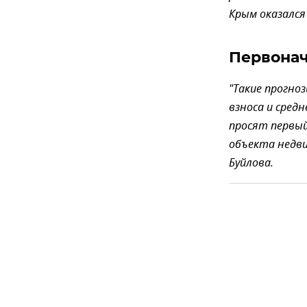
Крым оказался
Первонач
"Такие прогно
взноса и сред
просят первый
объекта недви
Буйлова.