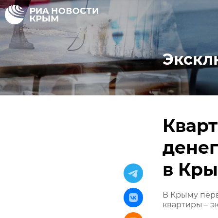
Экскл
Кварт
денег
в Кр
В Крыму перв
квартиры – э