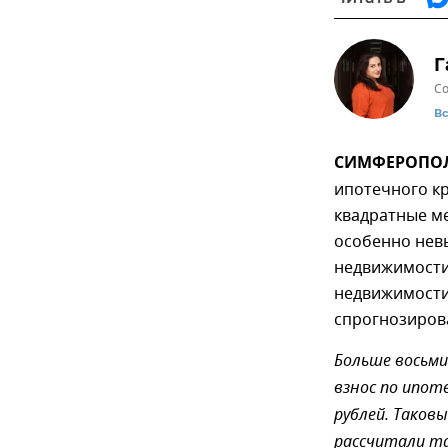
Г
Со
В
СИМФЕРОПОЛЬ
ипотечного кр
квадратные м
особенно невы
недвижимости
недвижимости
спрогнозирова
Больше восьм
взнос по ипот
рублей. Таков
рассчитали та