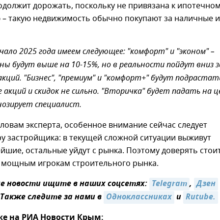
одолжит дорожать, поскольку не привязана к ипотечно
 – такую недвижимость обычно покупают за наличные и
чало 2025 года имеем следующее: "комфорт" и "эконом" –
ны будут выше на 10-15%, но в реальности пойдут вниз з
акций. "Бизнес", "премиум" и "комфорт+" будут подрастат
 акций и скидок не сильно. "Вторичка" будет падать на ц
гнозирует специалист.
словам эксперта, особенное внимание сейчас следует
ру застройщика: в текущей сложной ситуации выживут
йшие, остальные уйдут с рынка. Поэтому доверять стои
 мощным игрокам строительного рынка.
 новости ищите в наших соцсетях:
Telegram
,
Дзен
 Также следите за нами в
Одноклассниках
и
Rutube.
же на РИА Новости Крым: