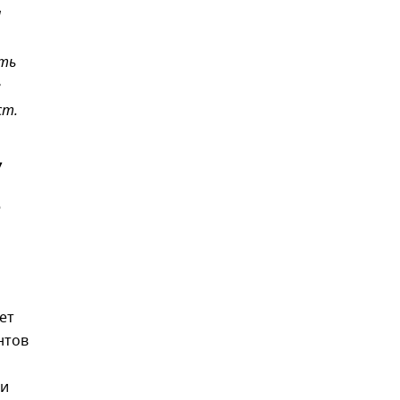
я
ать
е
ст.
у
о
ет
нтов
 и