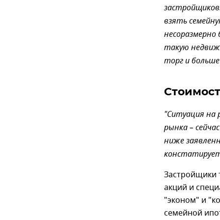
застройщиков.
взять семейну
несоразмерно 
такую недвижи
торг и больше
Стоимост
"Ситуация на
рынка – сейчас
ниже заявленн
констатирует
Застройщики т
акций и специ
"эконом" и "к
семейной ипот