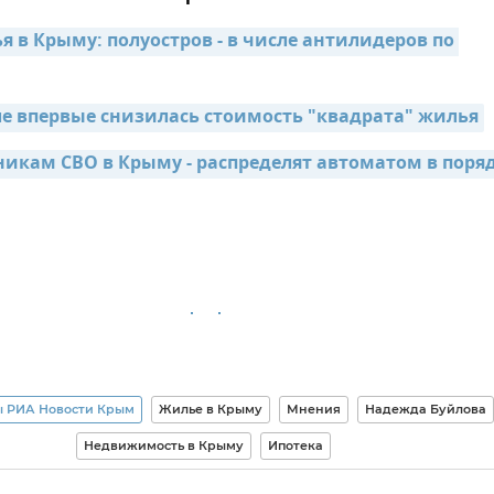
 в Крыму: полуостров - в числе антилидеров по 
ле впервые снизилась стоимость "квадрата" жилья
никам СВО в Крыму - распределят автоматом в поряд
 РИА Новости Крым
Жилье в Крыму
Мнения
Надежда Буйлова
Недвижимость в Крыму
Ипотека