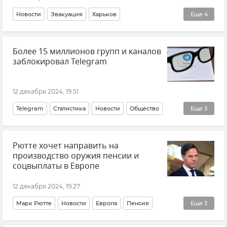
Новости
Эвакуация
Харьков
Еще
4
Харьковская область
Более 15 миллионов групп и каналов
ВСУ (Вооруженные силы Украины)
Украина
заблокировал Telegram
Беженцы
12 декабря 2024, 19:51
Telegram
Статистика
Новости
Общество
Еще
3
Интернет
Мессенджеры
Терроризм
Рютте хочет направить на
производство оружия пенсии и
соцвыплаты в Европе
12 декабря 2024, 19:27
Марк Рютте
Новости
Европа
Пенсия
Еще
3
Оружие
Соцвыплаты
НАТО