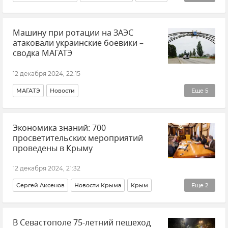
ПВО
ВСУ (Вооруженные силы Украины)
Машину при ротации на ЗАЭС
Беспилотник (БПЛА, дрон)
атаковали украинские боевики –
Министерство обороны РФ
сводка МАГАТЭ
12 декабря 2024, 22:15
МАГАТЭ
Новости
Еще
5
ЗАЭС (Запорожская атомная электростанция)
Экономика знаний: 700
Запорожская область
Происшествия
просветительских мероприятий
Беспилотник (БПЛА, дрон)
проведены в Крыму
ВСУ (Вооруженные силы Украины)
12 декабря 2024, 21:32
Сергей Аксенов
Новости Крыма
Крым
Еще
2
Российское общество "Знание"
Общество
В Севастополе 75-летний пешеход