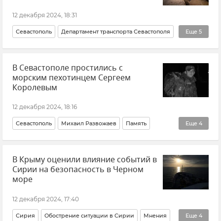
12 декабря 2024, 18:31
Севастополь
Департамент транспорта Севастополя
Еще
5
Новости
Новости Севастополя
В Севастополе простились с
Морской транспорт
Логистика
морским пехотинцем Сергеем
Штормовое предупреждение
Королевым
12 декабря 2024, 18:16
Севастополь
Михаил Развожаев
Память
Еще
4
Утраты
Новости
Герои СВО
Новости СВО
В Крыму оценили влияние событий в
Сирии на безопасность в Черном
море
12 декабря 2024, 17:40
Сирия
Обострение ситуации в Сирии
Мнения
Еще
4