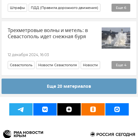
Штрафы
ПДД (Правила дорожного движения)
Еще
6
Государственная Дума РФ
Закон и право
Россия
Трехметровые волны и метель: в
Общество
Дороги Крыма
Автомобиль
Севастополь идет снежная буря
12 декабря 2024, 16:03
Севастополь
Новости Севастополя
Новости
Еще
4
МЧС Севастополя
Штормовое предупреждение
Еще 20 материалов
Погода
Стихия