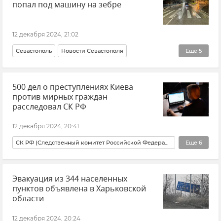
попал под машину на зебре
12 декабря 2024, 21:02
Севастополь
Новости Севастополя
Еще
5
Происшествия
ДТП
ДТП в Крыму и Севастополе
500 дел о преступлениях Киева
Новости Крыма
Крым
против мирных граждан
расследовал СК РФ
12 декабря 2024, 20:41
СК РФ (Следственный комитет Российской Федерации)
Еще
6
Новости
Украина
Статистика
Новости
Эвакуация из 344 населенных
Россия
Александр Бастрыкин
пунктов объявлена в Харьковской
области
12 декабря 2024, 20:24