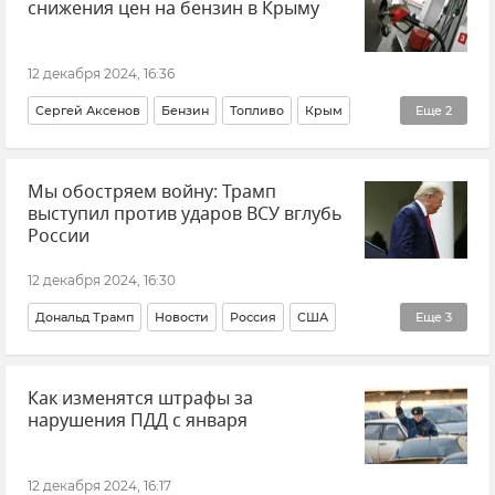
снижения цен на бензин в Крыму
12 декабря 2024, 16:36
Сергей Аксенов
Бензин
Топливо
Крым
Еще
2
Новости Крыма
Цены в Крыму
Мы обостряем войну: Трамп
выступил против ударов ВСУ вглубь
России
12 декабря 2024, 16:30
Дональд Трамп
Новости
Россия
США
Еще
3
Политика
В мире
Как изменятся штрафы за
Удары дальнобойными ракетами вглубь России
нарушения ПДД с января
12 декабря 2024, 16:17