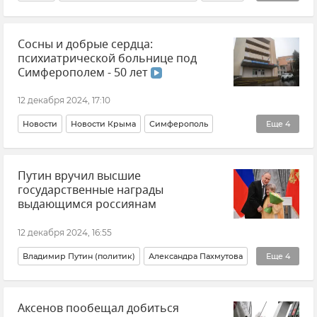
Георгий Мурадов
Черное море
Кавказ
Иран
Сосны и добрые сердца:
психиатрической больнице под
Симферополем - 50 лет
12 декабря 2024, 17:10
Новости
Новости Крыма
Симферополь
Еще
4
Здравоохранение в Крыму и Севастополе
Путин вручил высшие
Здравоохранение в России
Крым
Медицина
государственные награды
выдающимся россиянам
12 декабря 2024, 16:55
Владимир Путин (политик)
Александра Пахмутова
Еще
4
Евгений Поддубный
Награды
Россия
Аксенов пообещал добиться
Общество