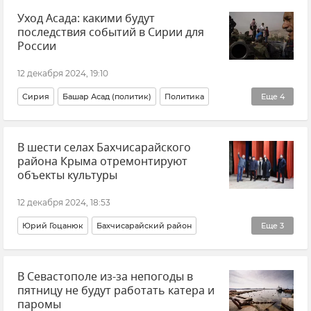
Уход Асада: какими будут
последствия событий в Сирии для
России
12 декабря 2024, 19:10
Сирия
Башар Асад (политик)
Политика
Еще
4
В мире
Новости
Россия
Мнения
В шести селах Бахчисарайского
района Крыма отремонтируют
объекты культуры
12 декабря 2024, 18:53
Юрий Гоцанюк
Бахчисарайский район
Еще
3
Новости Крыма
Культура
Благоустройство
В Севастополе из-за непогоды в
пятницу не будут работать катера и
паромы