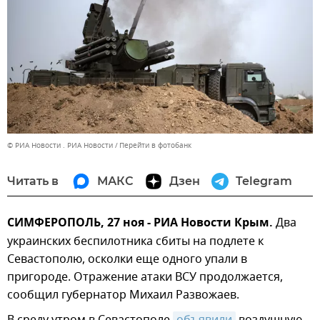
© РИА Новости . РИА Новости
Перейти в фотобанк
Читать в
МАКС
Дзен
Telegram
СИМФЕРОПОЛЬ, 27 ноя - РИА Новости Крым.
Два
украинских беспилотника сбиты на подлете к
Севастополю, осколки еще одного упали в
пригороде. Отражение атаки ВСУ продолжается,
сообщил губернатор Михаил Развожаев.
В среду утром в Севастополе
объявили
воздушную