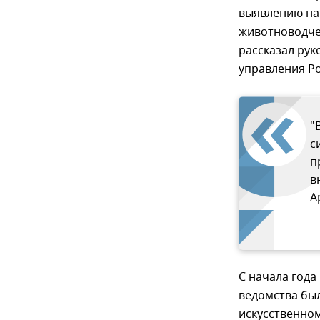
выявлению на
животноводче
рассказал ру
управления Ро
"
с
п
в
А
С начала года
ведомства бы
искусственном