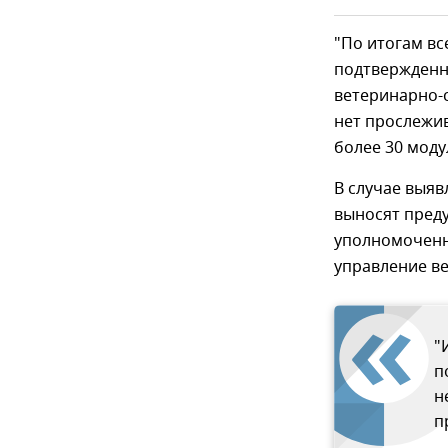
"По итогам вс
подтвержденн
ветеринарно-
нет прослежи
более 30 моду
В случае выя
выносят пред
уполномоченн
управление в
"
п
н
п