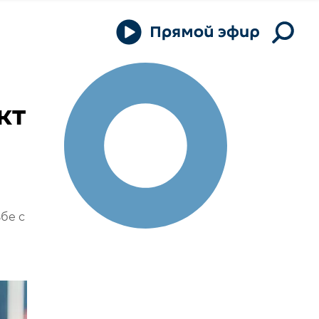
кт
бе с