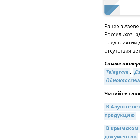
Ранее в Азов
Россельхозна
предприятий д
отсутствия ве
Самые интере
Telegram
,
Д
Одноклассни
Читайте так
В Алуште ве
продукцию
В крымском 
документов