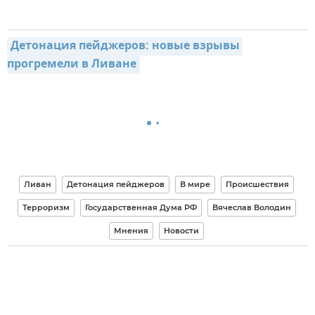
Детонация пейджеров: новые взрывы 
прогремели в Ливане
Ливан
Детонация пейджеров
В мире
Происшествия
Терроризм
Государственная Дума РФ
Вячеслав Володин
Мнения
Новости