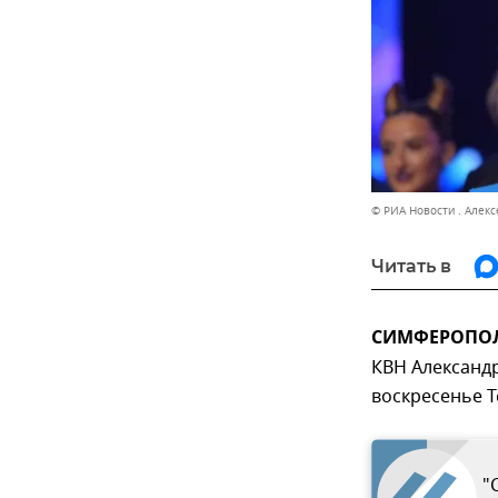
© РИА Новости . Алек
Читать в
СИМФЕРОПОЛЬ,
КВН Александр
воскресенье T
"