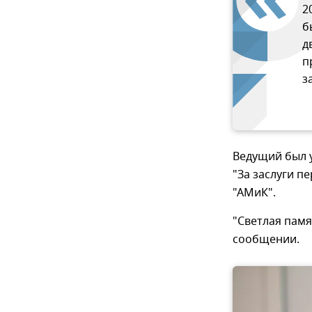
2
б
д
п
з
Ведущий был 
"За заслуги п
"АМиК".
"Светлая памя
сообщении.