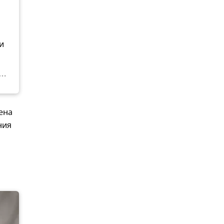
и
ена
ния