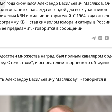
024 года скончался Александр Васильевич Масляков. Он
ыл и останется навсегда легендой для всех участников
вижения КВН и миллионов зрителей. С 1964 года он вел
рограмму КВН, став символом юмора и сатиры в России 
а ее пределами", - говорится в сообщении.
удостоен множества наград, был полным кавалером орд
еред Отечеством", и основателем творческого объедине
ть Александру Васильевичу Маслякову", - говорится в