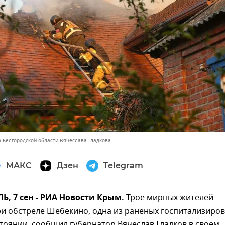
а Белгородской области Вячеслава Гладкова
МАКС
Дзен
Telegram
 7 сен - РИА Новости Крым.
Трое мирных жителей
ри обстреле Шебекино, одна из раненых госпитализиро
тоянии, сообщил губернатор Вячеслав Гладков в своем