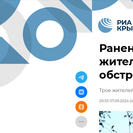
Ране
жител
обст
Трое жителе
20:53 07.09.2024
(о