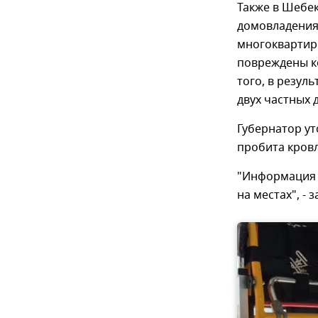
Также в Шебе
домовладениях
многоквартирн
повреждены к
того, в резул
двух частных 
Губернатор ут
пробита кровл
"Информация 
на местах", - 