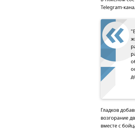
Telegram-кана
"
ж
р
р
о
о
д
Гладков добав
возгорание дв
вместе с бой