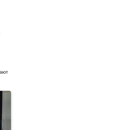
ы
тают