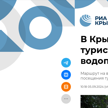
В Кр
турис
водоп
Маршрут на в
посещения т
10:18 05.09.2024
(о