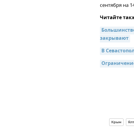
сентября на 1
Читайте так
Большинство
закрывают
В Севастопо
Ограничение
Крым
Ял