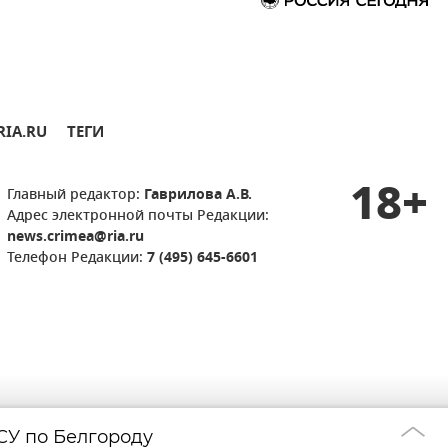
RIA.RU
ТЕГИ
18+
Главный редактор:
Гаврилова А.В.
Адрес электронной почты Редакции:
news.crimea@ria.ru
Телефон Редакции:
7 (495) 645-6601
СУ по Белгороду
В Крыму турист 
10:49