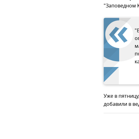
"Заповедном 
"
о
м
п
к
Уже в пятницу
добавили в ве