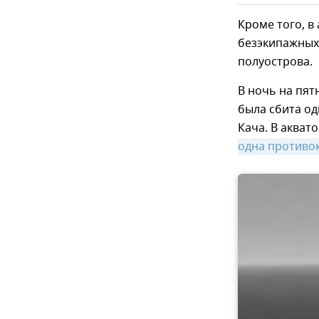
Кроме того, 
безэкипажных
полуострова.
В ночь на пят
была сбита од
Кача. В акват
одна противок