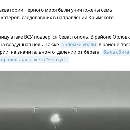
в акватории Черного моря были уничтожены семь
 катеров, следовавших в направлении Крымского
ницу атаке ВСУ подвергся Севастополь. В районе Орлов
на воздушная цель. Также
обломки упали
в районе пос
ории, на значительном отдалении от берега,
была сбита 
орабельная ракета "Нептун".