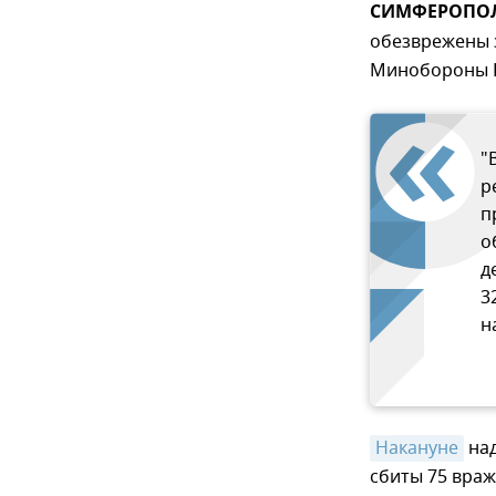
СИМФЕРОПОЛЬ,
обезврежены 
Минобороны Р
"
р
п
о
д
3
н
Накануне
над
сбиты 75 враж