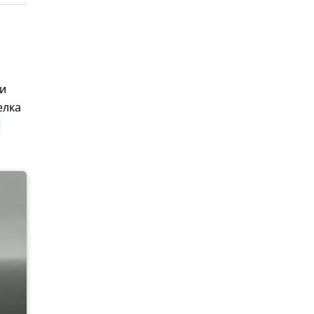
ки
елка