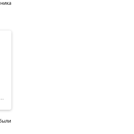
тника
 были