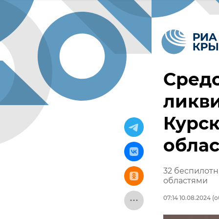
Сред
ликви
Курск
обла
32 беспилотн
областями
07:14 10.08.2024
(о