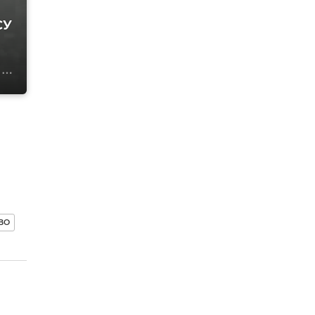
СУ
ВО