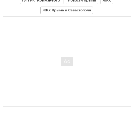
ГУП РК "Крымэнерго"
Новости Крыма
ЖКХ
ЖКХ Крыма и Севастополя