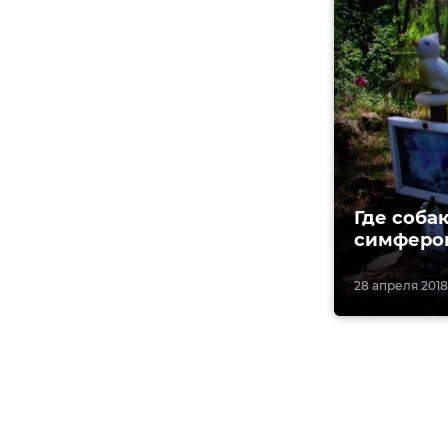
Где соба
симферо
28 апреля 2018,