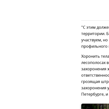
"С этим долж
территории. Б
участвуем, но
профильного 
Хоронить тела 
лесополосах в
захоронения 
ответственнос
грозящая штра
захоронения у
Петербурге, и