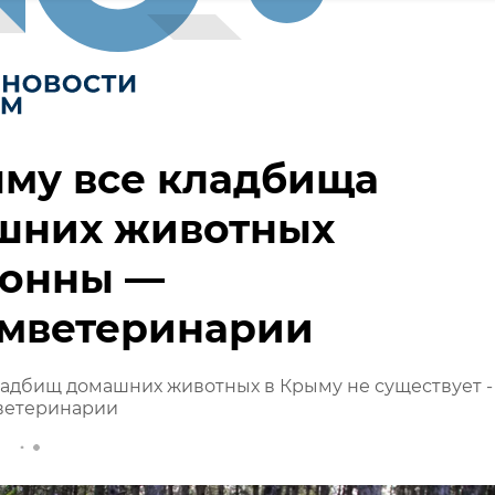
ыму все кладбища
шних животных
конны —
омветеринарии
адбищ домашних животных в Крыму не существует -
мветеринарии