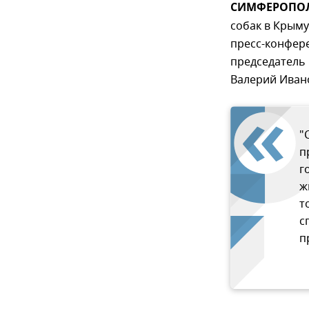
СИМФЕРОПОЛЬ
собак в Крыму
пресс-конфер
председатель
Валерий Иван
"
п
г
ж
т
с
п