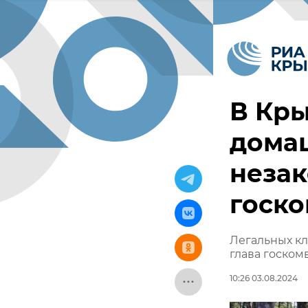
В Кр
дома
неза
госк
Легальных кл
глава госко
10:26 03.08.2024