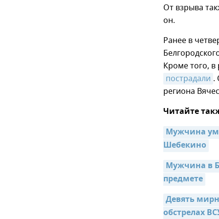
От взрыва так
он.
Ранее в четве
Белгородског
Кроме того, в
пострадали
.
региона Вячес
Читайте так
Мужчина уме
Шебекино
Мужчина в Б
предмете
Девять мирн
обстрелах ВС