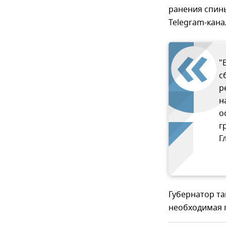
ранения спины
Telegram-кана
"
с
р
н
о
г
Г
Губернатор та
необходимая