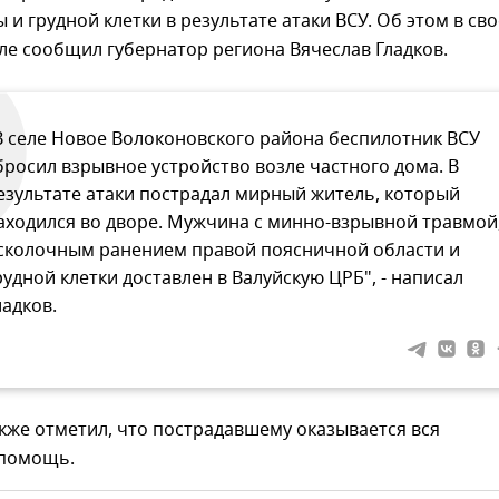
 и грудной клетки в результате атаки ВСУ. Об этом в св
ле сообщил губернатор региона Вячеслав Гладков.
В селе Новое Волоконовского района беспилотник ВСУ
бросил взрывное устройство возле частного дома. В
езультате атаки пострадал мирный житель, который
аходился во дворе. Мужчина с минно-взрывной травмой
сколочным ранением правой поясничной области и
рудной клетки доставлен в Валуйскую ЦРБ", - написал
ладков.
кже отметил, что пострадавшему оказывается вся
 помощь.