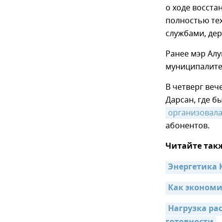
о ходе восст
полностью тех
службами, дер
Ранее мэр Ал
муниципалитет
В четверг веч
Дарсан, где 
организовал
абонентов.
Читайте так
Энергетика 
Как экономи
Нагрузка ра