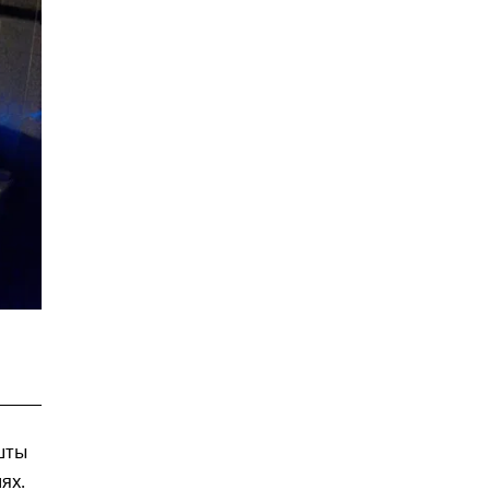
шты
ях.