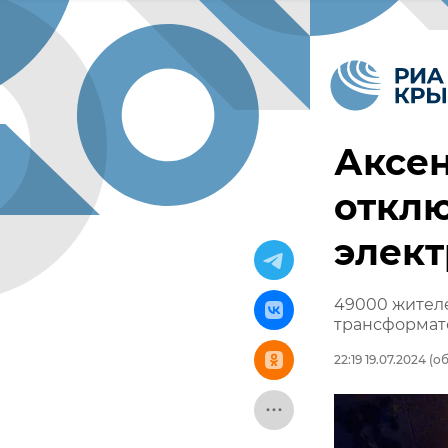
Аксен
откл
элек
49000 жителе
трансформат
22:19 19.07.2024
(об