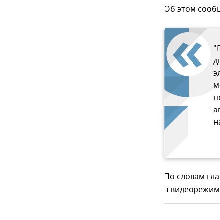
Об этом сообщ
"
д
э
м
п
а
н
По словам гла
в видеорежим