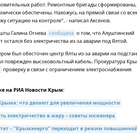
ановительных работ. Ремонтные бригады сформированы,
нически обеспечены. Нахожусь на прямой связи со все
жу ситуацию на контроле", - написал Аксенов.
ушты Галина Огнева
сообщила
о том, что Алуштинский
 остался без электричества из-за аварии под Ялтой.
ером был обесточен центр Ялты из-за аварии на подста
был поврежден высоковольтный кабель. Прокуратура Кр
а
проверку в связи с ограничением электроснабжения
же на РИА Новости Крым:
Крыма: что делают для увеличения мощности
ть электричество в жару – советы инженера
стет – "Крымэнерго" переходит в режим повышенной