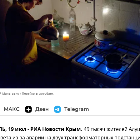
ей Мальгавко
Перейти в фотобанк
МАКС
Дзен
Telegram
, 19 июл - РИА Новости Крым.
49 тысяч жителей Алу
света из-за аварии на двух трансформаторных подстанци