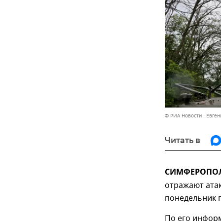
© РИА Новости . Евген
Читать в
СИМФЕРОПОЛЬ
отражают атак
понедельник 
По его информ