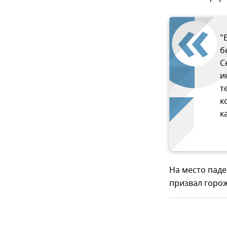
"
б
С
и
т
к
к
На место паде
призвал горож