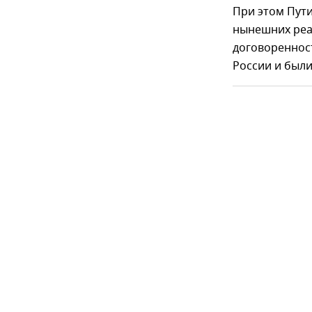
При этом Пут
нынешних реал
договоренност
России и был