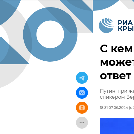
С кем
может
ответ
Путин: при ж
спикером Ве
18:31 07.06.2024
(об