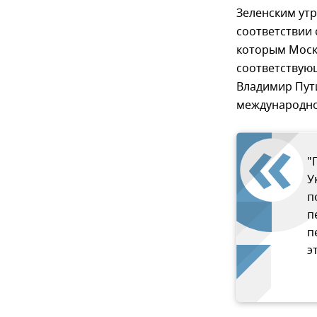
Зеленским утр
соответствии 
которым Моск
соответствующ
Владимир Пут
международно
"
У
п
п
п
э