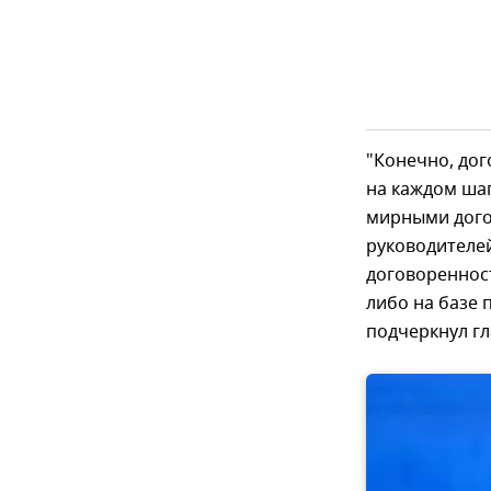
"Конечно, дог
на каждом шаг
мирными догов
руководителей
договоренност
либо на базе 
подчеркнул гл