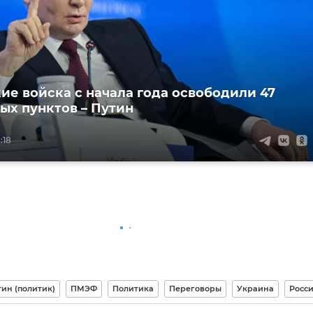
ие войска с начала года освободили 47
ых пунктов – Путин
:18
ин (политик)
ПМЭФ
Политика
Переговоры
Украина
Росс