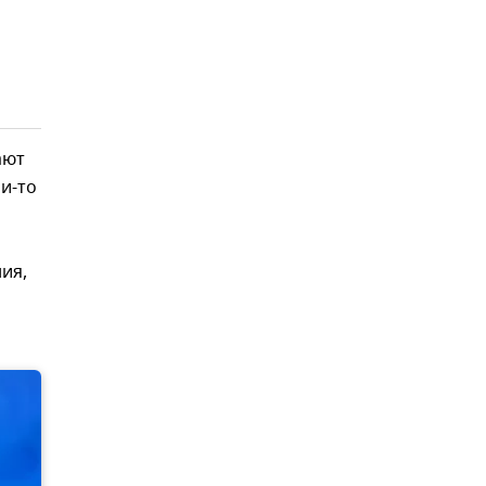
ают
и-то
ия,