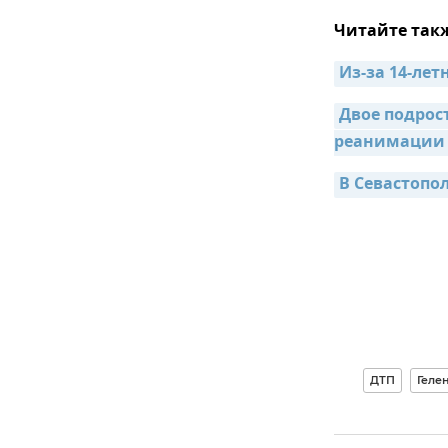
Читайте так
Из-за 14-ле
Двое подрост
реанимации
В Севастопол
ДТП
Геле