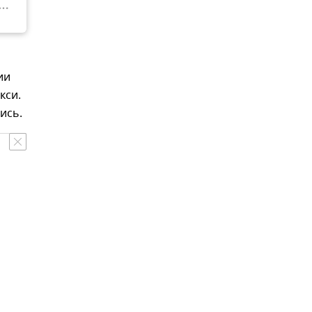
ии
кси.
ись.