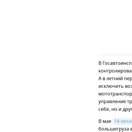
В Госавтоинс
контролироват
А в летний пе
исключить воз
мототранспорт
управления т
себе, но и др
В мае
14-летн
большегруза в