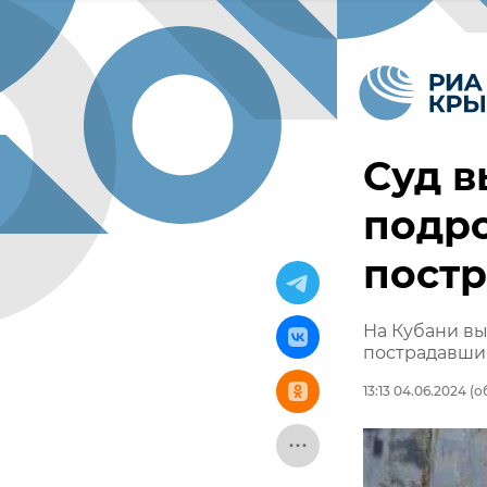
Суд в
подро
пост
На Кубани вы
пострадавш
13:13 04.06.2024
(о