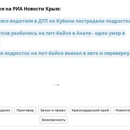
же на РИА Новости Крым:
тнего водителя в ДТП на Кубани пострадали подростк
ков разбились на пит-байке в Анапе - один умер в 
е подросток на пит-байке въехал в авто и переверну
нджик
Приговор
Закон и право
Краснодарский край
Новости
Безопасность