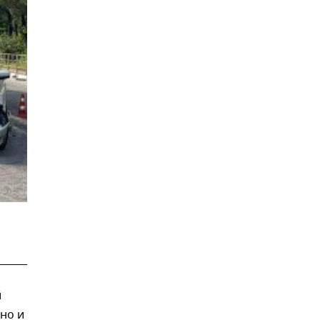
й
но и