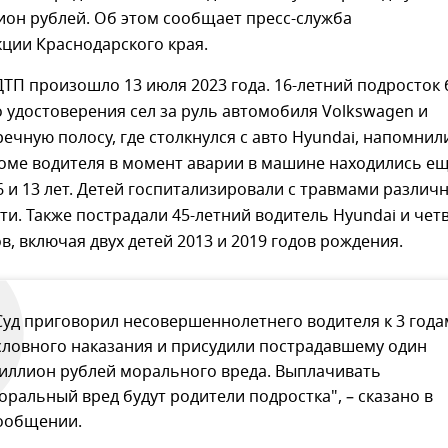
ион рублей. Об этом сообщает пресс-служба
ции Краснодарского края.
ТП произошло 13 июля 2023 года. 16-летний подросток 
 удостоверения сел за руль автомобиля Volkswagen и
речную полосу, где столкнулся с авто Hyundai, напомнил
роме водителя в момент аварии в машине находились е
6 и 13 лет. Детей госпитализировали с травмами различ
ти. Также пострадали 45-летний водитель Hyundai и чет
в, включая двух детей 2013 и 2019 годов рождения.
Суд приговорил несовершеннолетнего водителя к 3 года
словного наказания и присудили пострадавшему один
иллион рублей морального вреда. Выплачивать
оральный вред будут родители подростка", – сказано в
ообщении.