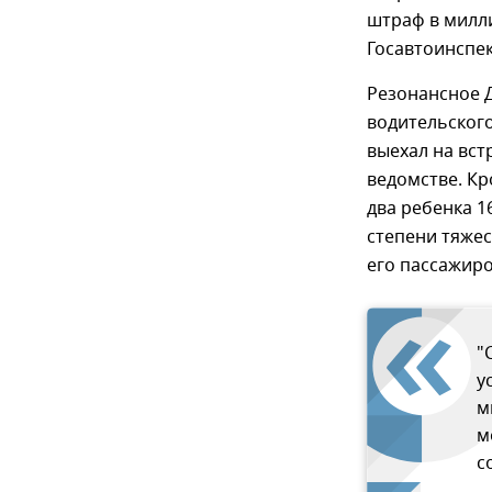
штраф в милл
Госавтоинспек
Резонансное Д
водительского
выехал на вст
ведомстве. К
два ребенка 1
степени тяжес
его пассажиро
"
у
м
м
с