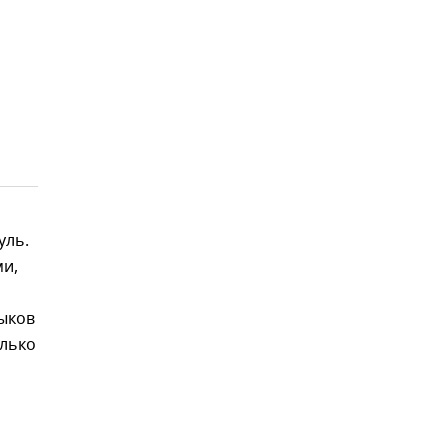
уль.
ми,
выков
олько