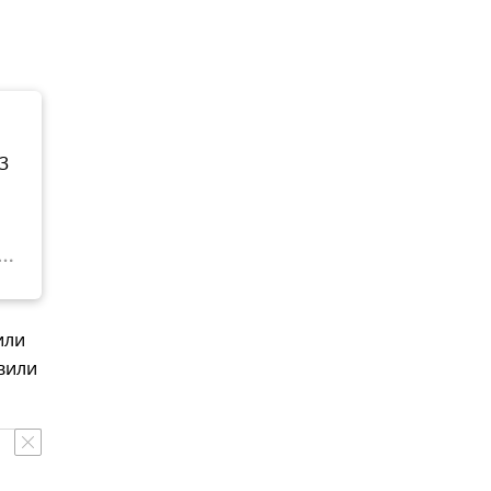
3
или
вили