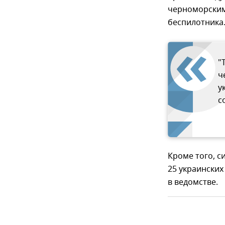
черноморским
беспилотника
"
ч
у
с
Кроме того, 
25 украинских
в ведомстве.