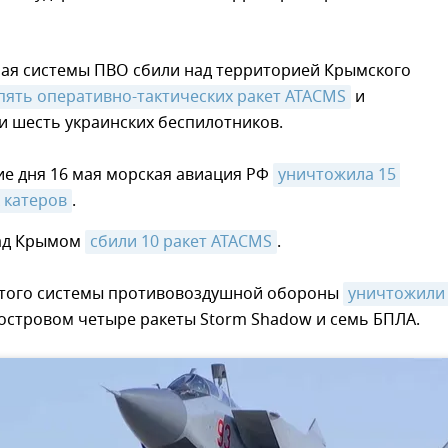
мая системы ПВО сбили над территорией Крымского
пять оперативно-тактических ракет ATAСMS
и
и шесть украинских беспилотников.
ие дня 16 мая морская авиация РФ
уничтожила 15 
 катеров
.
ад Крымом
сбили 10 ракет ATAСMS
.
о этого системы противовоздушной обороны
уничтожили
островом четыре ракеты Storm Shadow и семь БПЛА.