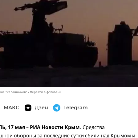
рна "Калашников"
Перейти в фотобанк
МАКС
Дзен
Telegram
, 17 мая – РИА Новости Крым.
Средства
шной обороны за последние сутки сбили над Крымом и