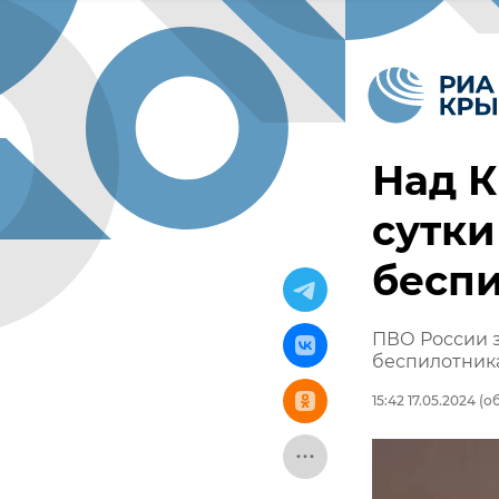
Над К
сутки
бесп
ПВО России з
беспилотник
15:42 17.05.2024
(об