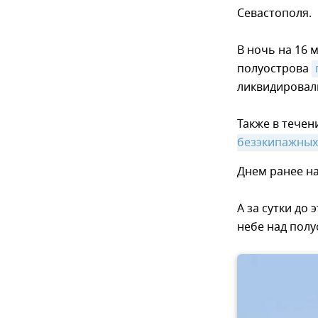
Севастополя.
В ночь на 16 
полуострова
ликвидировал
Также в течен
безэкипажных
Днем ранее н
А за сутки д
небе над полу