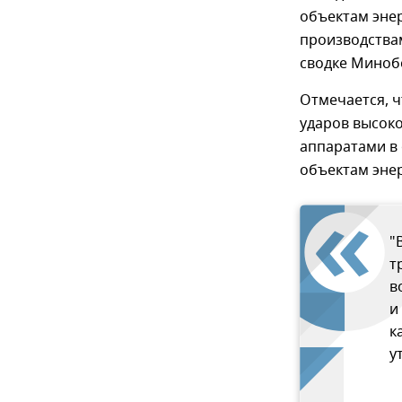
объектам энер
производства
сводке Миноб
Отмечается, ч
ударов высок
аппаратами в
объектам эне
"
т
в
и
к
у