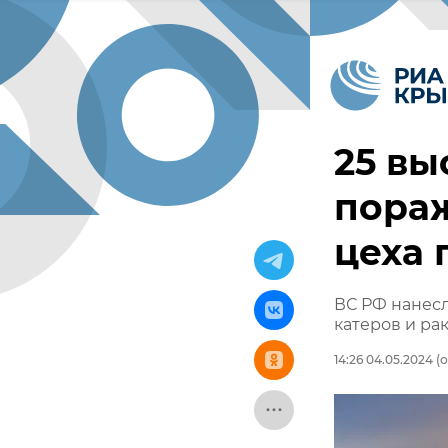
25 вы
пора
цеха 
ВС РФ нанесл
катеров и ра
14:26 04.05.2024
(о