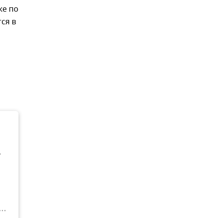
же по
ся в
т