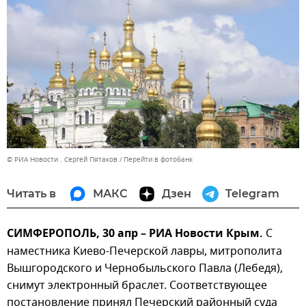
© РИА Новости . Сергей Пятаков
Перейти в фотобанк
Читать в
МАКС
Дзен
Telegram
СИМФЕРОПОЛЬ, 30 апр – РИА Новости Крым.
С
наместника Киево-Печерской лавры, митрополита
Вышгородского и Чернобыльского Павла (Лебедя),
снимут электронный браслет. Соответствующее
постановление принял Печерский районный суда