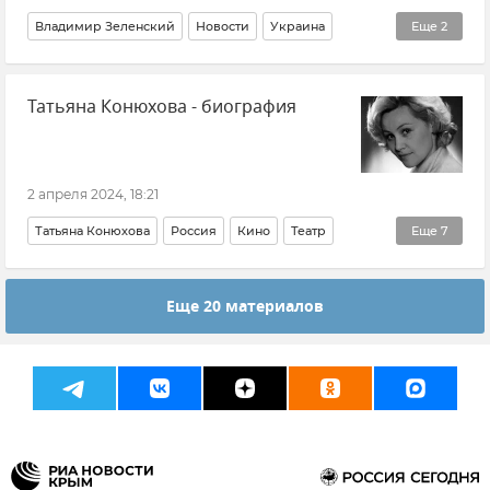
Владимир Зеленский
Новости
Украина
Еще
2
Мобилизация на Украине
Татьяна Конюхова - биография
Верховная Рада Украины
2 апреля 2024, 18:21
Татьяна Конюхова
Россия
Кино
Театр
Еще
7
Искусство
Культура
СССР
Общество
Утраты
Еще 20 материалов
Биография
Справка