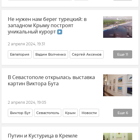
Животные
Общество
Новости Крыма
Не нужен нам берег турецкий: в
Обезьяны
Ветеринария
Происшествия
западном Крыму построят
уникальный курорт
2 апреля 2024, 19:31
Евпатория
Вадим Волченко
Сергей Аксенов
Еще
11
Владимир Путин (политик)
Саки
В Севастополе открылась выставка
"Золотые пески России"
"Крымская Ривьера"
картин Виктора Бута
"Пять морей и озеро Байкал"
Крым
Туризм в Крыму
Крым курортный
2 апреля 2024, 19:05
Александр Смолин
Александр Овдиенко
Виктор Бут
Севастополь
Крым
Новости
Еще
6
Дарья Плотникова
Новости Крыма
Общество
США
Россия
Путин и Кустурица в Кремле
Политика
Культура