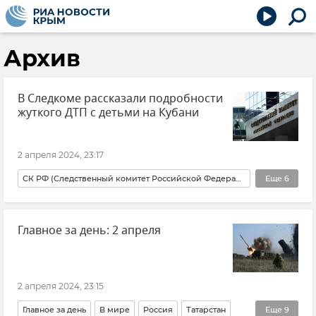
Архив
В Следкоме рассказали подробности
жуткого ДТП с детьми на Кубани
2 апреля 2024, 23:17
СК РФ (Следственный комитет Российской Федерации)
Еще
6
Ситуация на дорогах Крыма и хроника ДТП
Главное за день: 2 апреля
Происшествия
Липецкая область
Новости
Кубань
Краснодарский край
2 апреля 2024, 23:15
Главное за день
В мире
Россия
Татарстан
Еще
9