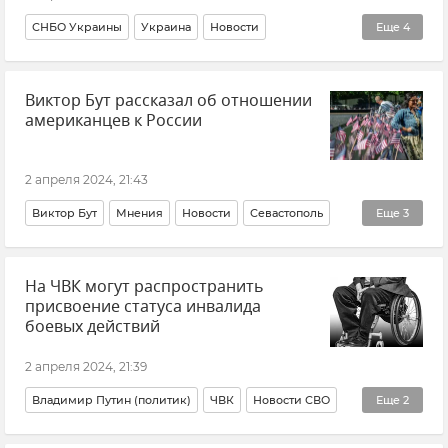
Пожар
ГСУ СК России по Крыму и Севастополю
СНБО Украины
Украина
Новости
Еще
4
"Крокус Сити Холл"
Россия
Теракт
Терроризм
Виктор Бут рассказал об отношении
американцев к России
2 апреля 2024, 21:43
Виктор Бут
Мнения
Новости
Севастополь
Еще
3
Россия
США
Общество
На ЧВК могут распространить
присвоение статуса инвалида
боевых действий
2 апреля 2024, 21:39
Владимир Путин (политик)
ЧВК
Новости СВО
Еще
2
Ветераны СВО
Закон и право