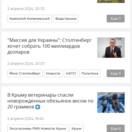
2 апреля 2024, 20:33
Анатолий Копачевский
Вода Крыма
Еще
7
Вода в Крыму
Водохранилище
"Миссия для Украины": Столтенберг
Водохранилища Крыма
хочет собрать 100 миллиардов
Симферопольское водохранилище
долларов
Новости Крыма
Крым
2 апреля 2024, 20:07
Эксклюзивы РИА Новости Крым
Йенс Столтенберг
Новости
НАТО
Политика
Еще
3
В мире
Украина
Западная помощь Украине
В Крыму ветеринары спасли
новорожденных обезьянок весом по
20 граммов
2 апреля 2024, 19:45
Эксклюзивы РИА Новости Крым
Крым
Еще
6