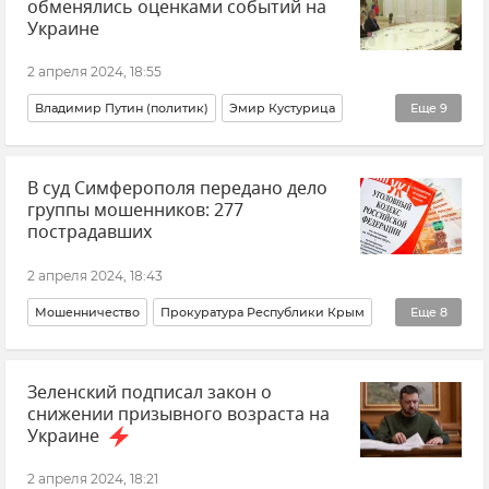
обменялись оценками событий на
Украине
2 апреля 2024, 18:55
Владимир Путин (политик)
Эмир Кустурица
Еще
9
Новости
Кино
Культура
Искусство
Москва
В суд Симферополя передано дело
Кремль
Россия
Сербия
Украина
группы мошенников: 277
пострадавших
2 апреля 2024, 18:43
Мошенничество
Прокуратура Республики Крым
Еще
8
МВД по Республике Крым
Новости Крыма
Зеленский подписал закон о
Происшествия
Деньги
Севастополь
снижении призывного возраста на
Белгородская область
Свердловская область
Украине
Симферополь
2 апреля 2024, 18:21