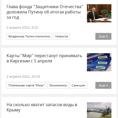
Глава фонда "Защитники Отечества"
доложила Путину об итогах работы
за год
2 апреля 2024, 21:21
Владимир Путин (политик)
Новости
Еще
5
Новости СВО
Герои СВО
Карты "Мир" перестанут принимать
Государственный фонд поддержки участников СВО "Защитники Отечества"
в Киргизии с 5 апреля
Анна Цивилева
Фонд "Защитники Отечества"
2 апреля 2024, 20:45
Платежная карта "Мир"
Экономика
Санкции
Еще
4
Киргизия
Россия
Новости
В мире
На сколько хватит запасов воды в
Крыму