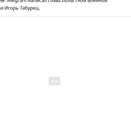
ем Telegram написал глава областной военной
и Игорь Табурец.