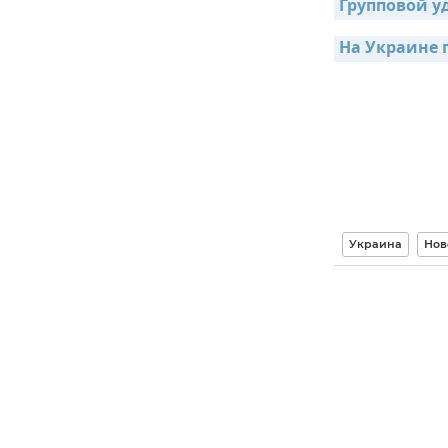
Групповой у
На Украине 
Украина
Нов