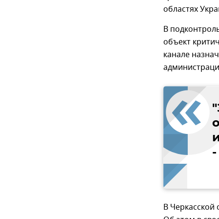
областях Укр
В подконтрол
объект крити
канале назна
администраци
В Черкасской 