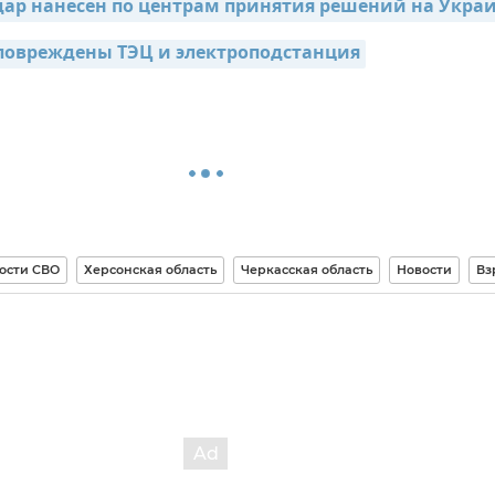
дар нанесен по центрам принятия решений на Укра
повреждены ТЭЦ и электроподстанция
ости СВО
Херсонская область
Черкасская область
Новости
Вз