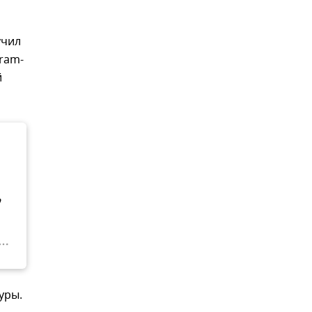
учил
ram-
й
,
уры.