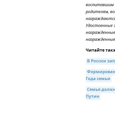
воспитавшим 1
родителям, во
награждаются
Удостоенные з
награжденные о
награжденные 
Читайте так
В России зап
Формировани
Года семьи
Семья должн
Путин