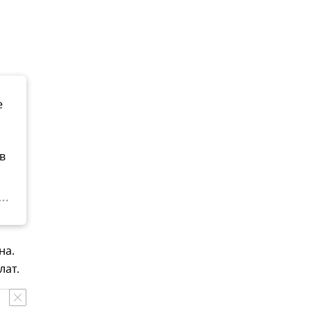
е
в
на.
лат.