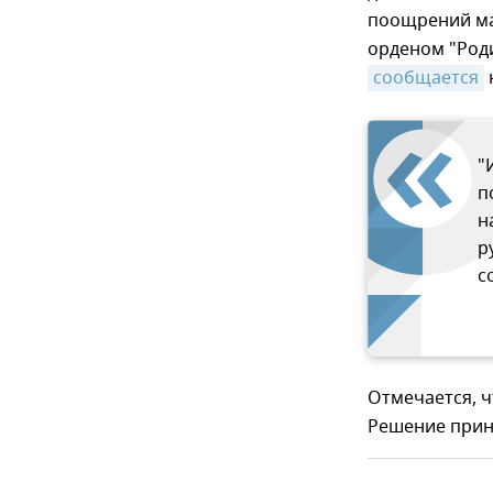
поощрений ма
орденом "Роди
сообщается
"
п
н
р
с
Отмечается, ч
Решение приня