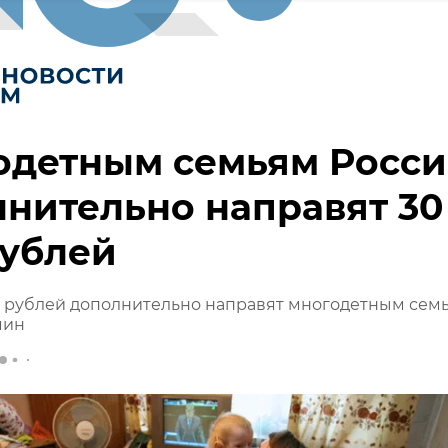
одетным семьям Росс
нительно направят 30
рублей
н рублей дополнительно направят многодетным сем
мин