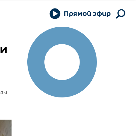
ии
ьям