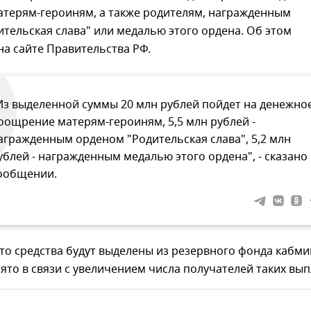
терям-героиням, а также родителям, награжденным
тельская слава" или медалью этого ордена. Об этом
на сайте Правительства РФ.
Из выделенной суммы 20 млн рублей пойдет на денежно
оощрение матерям-героиням, 5,5 млн рублей -
агражденным орденом "Родительская слава", 5,2 млн
ублей - награжденным медалью этого ордена", - сказано 
ообщении.
то средства будут выделены из резервного фонда кабми
то в связи с увеличением числа получателей таких вып