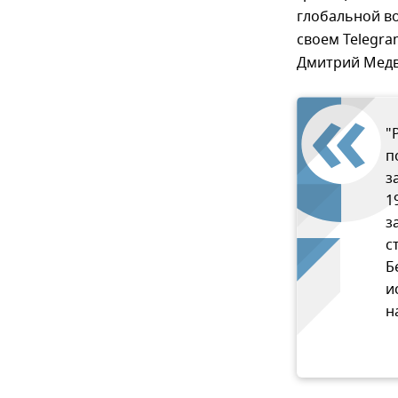
глобальной во
своем Telegra
Дмитрий Медв
"
п
з
1
з
с
Б
и
н