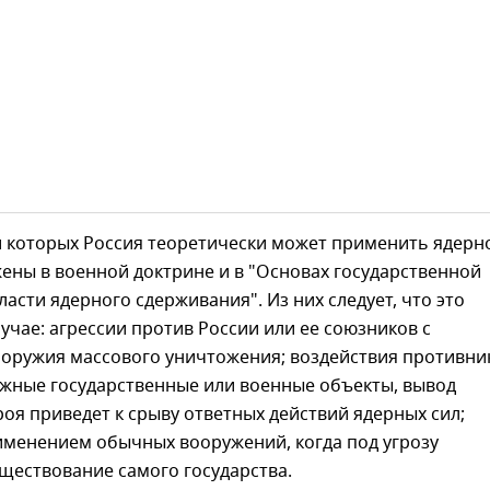
и которых Россия теоретически может применить ядерн
ены в военной доктрине и в "Основах государственной
ласти ядерного сдерживания". Из них следует, что это
учае: агрессии против России или ее союзников с
оружия массового уничтожения; воздействия противни
ажные государственные или военные объекты, вывод
роя приведет к срыву ответных действий ядерных сил;
именением обычных вооружений, когда под угрозу
ществование самого государства.