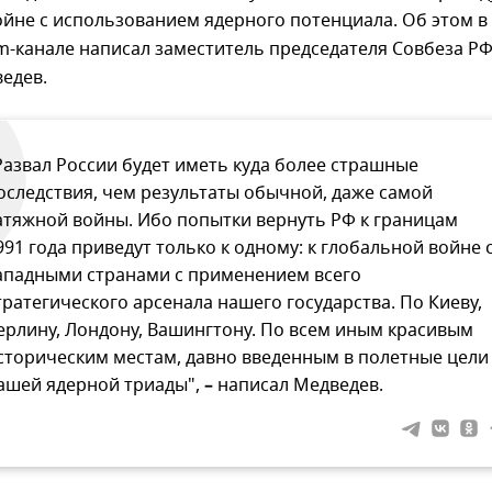
йне с использованием ядерного потенциала. Об этом в
m-канале написал заместитель председателя Совбеза Р
едев.
Развал России будет иметь куда более страшные
оследствия, чем результаты обычной, даже самой
атяжной войны. Ибо попытки вернуть РФ к границам
991 года приведут только к одному: к глобальной войне 
ападными странами с применением всего
тратегического арсенала нашего государства. По Киеву,
ерлину, Лондону, Вашингтону. По всем иным красивым
сторическим местам, давно введенным в полетные цели
ашей ядерной триады",
–
написал Медведев.