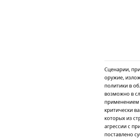
Сценарии, пр
оружие, излож
политики в об
возможно в сл
применением 
критически в
которых из ст
агрессии с пр
поставлено су