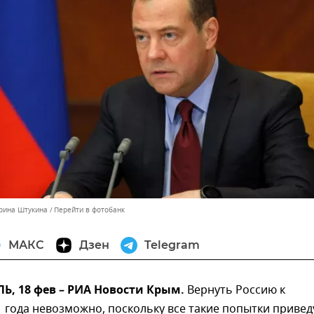
ерина Штукина
Перейти в фотобанк
МАКС
Дзен
Telegram
, 18 фев – РИА Новости Крым.
Вернуть Россию к
 года невозможно, поскольку все такие попытки привед