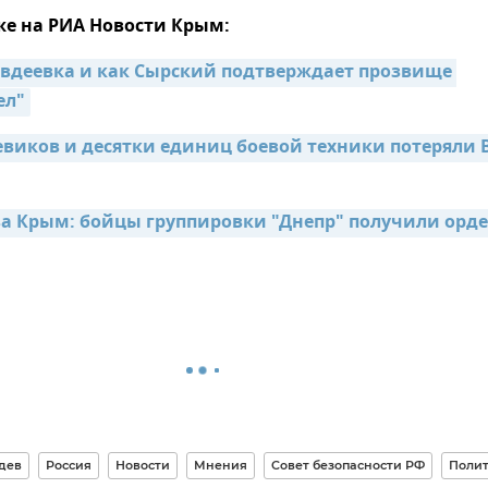
же на РИА Новости Крым:
вдеевка и как Сырский подтверждает прозвище 
ел"
оевиков и десятки единиц боевой техники потеряли В
а Крым: бойцы группировки "Днепр" получили орден
дев
Россия
Новости
Мнения
Совет безопасности РФ
Поли