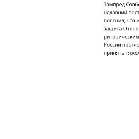
Зампред Совб
недавний пост
пояснил, что 
защита Отечес
риторическим 
России прогло
принять тяже