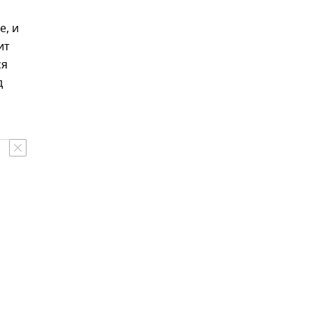
е, и
ит
ся
д