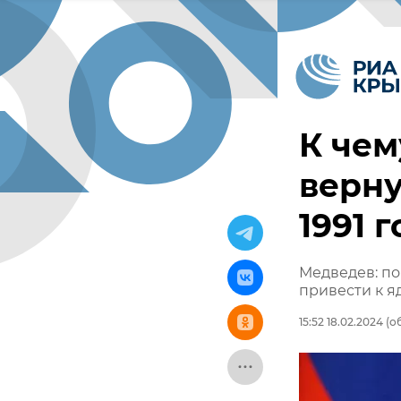
К чем
верну
1991 
Медведев: по
привести к я
15:52 18.02.2024
(об