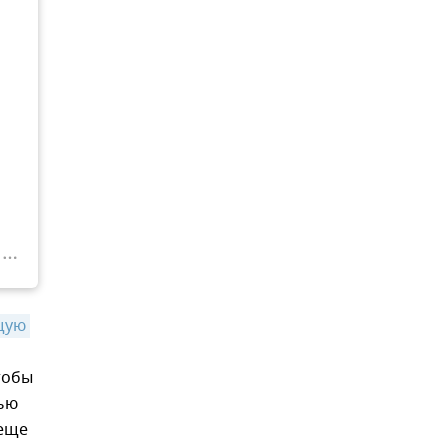
ую 
тобы
тью
 еще