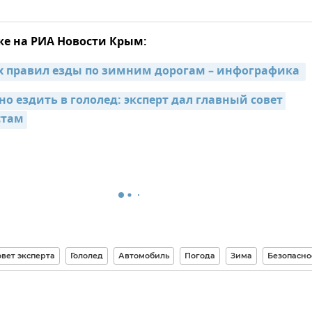
же на РИА Новости Крым:
х правил езды по зимним дорогам – инфографика 
о ездить в гололед: эксперт дал главный совет 
стам
вет эксперта
Гололед
Автомобиль
Погода
Зима
Безопасно