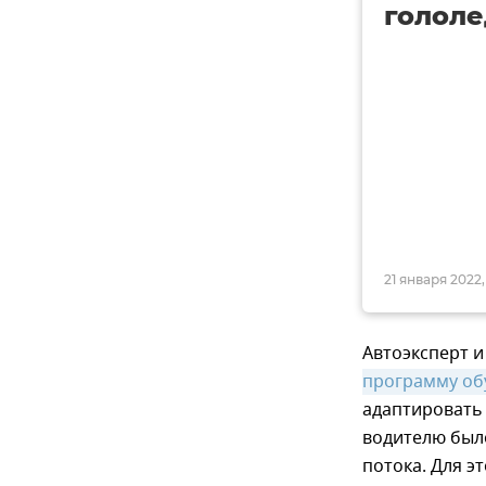
гололе
21 января 2022,
Автоэксперт 
программу об
адаптировать 
водителю был
потока. Для э