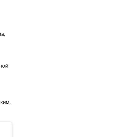
а,
тной
ким,