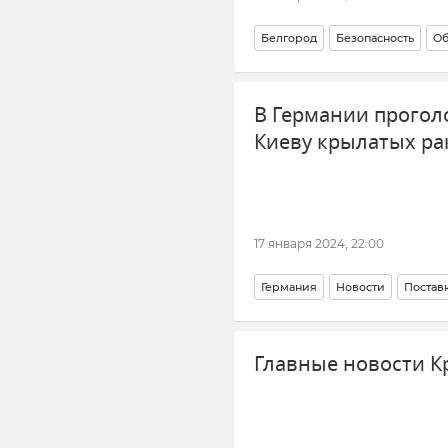
Белгород
Безопасность
Об
Обстрелы Белгородской облас
В Германии прогол
Киеву крылатых рак
17 января 2024, 22:00
Германия
Новости
Постав
ВСУ (Вооруженные силы Украи
Главные новости К