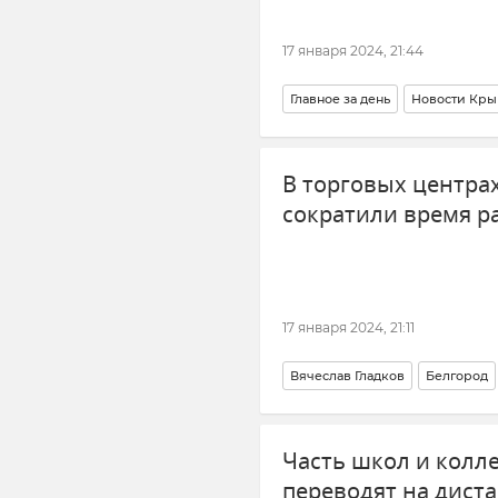
17 января 2024, 21:44
Главное за день
Новости Кры
Симферополь
Погода в Кры
В торговых центрах
Крымский мост
Севастополь
сократили время р
17 января 2024, 21:11
Вячеслав Гладков
Белгород
РГО (Русское географическое о
Часть школ и колл
переводят на дист