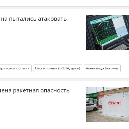
ны)
Новости СВО
Александр Богомаз
Новости
она пытались атаковать
Брянской области
Беспилотник (БПЛА, дрон)
Александр Богомаз
ны)
Безопасность
ПВО
Вооруженные силы России
Новости
лена ракетная опасность