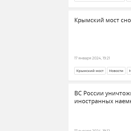
Россия
Крымский мост сн
17 января 2024, 19:21
Крымский мост
Новости
Безопасность Республики Крым
ВС России уничтож
Ситуация на дорогах Крыма
иностранных наем
17 января 2024, 19:12