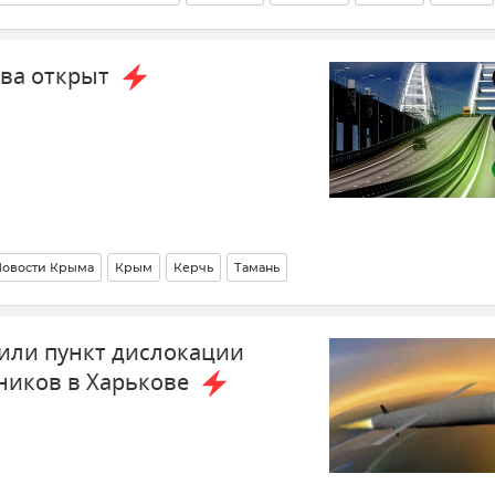
ова открыт
Новости Крыма
Крым
Керчь
Тамань
 и Севастополя
Безопасность
Транспорт
или пункт дислокации
ников в Харькове