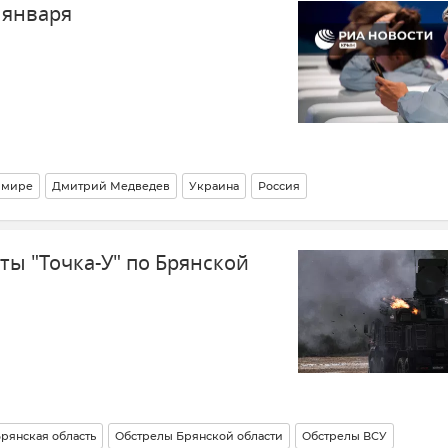
7 января
 мире
Дмитрий Медведев
Украина
Россия
кономика
Политика
ВСУ (Вооруженные силы Украины)
ты "Точка-У" по Брянской
рянская область
Обстрелы Брянской области
Обстрелы ВСУ