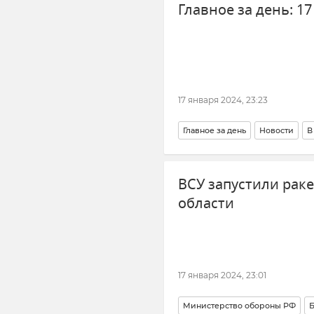
Главное за день: 1
17 января 2024, 23:23
Главное за день
Новости
В
Владимир Путин (политик)
Э
ВСУ запустили раке
Новости СВО
Общество
области
17 января 2024, 23:01
Министерство обороны РФ
Б