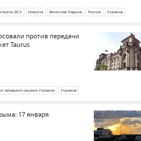
стрелы ВСУ
Новости
Вячеслав Гладков
Россия
Украина
ти
осовали против передачи
ет Taurus
ки западного оружия Украине
Украина
ны)
В мире
Новости СВО
рыма: 17 января