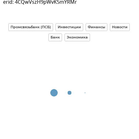
erid: 4CQwVszH9pWvK5mYRMr
Промсвязьбанк (ПСБ)
Инвестиции
Финансы
Новости
Банк
Экономика