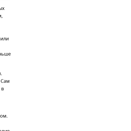
ых
м,
 или
еньше
.
 Сам
 в
ом.