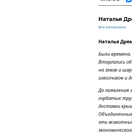
Наталья Д
Все материалы
Наталья Дре
Были времена, 
Вторгались об
на зевак и ша
извозчиков и д
До появления 
горбатые тру
доставки крым
Объединенных 
эти животные 
экономическог