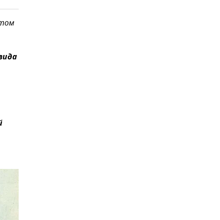
этом
 вида
й