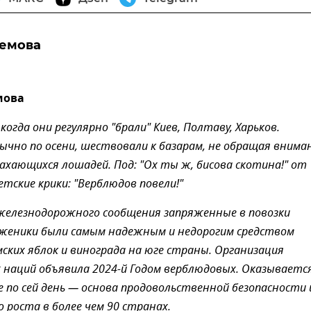
ремова
мова
когда они регулярно "брали" Киев, Полтаву, Харьков.
ычно по осени, шествовали к базарам, не обращая внима
рахающихся лошадей. Под: "Ох ты ж, бисова скотина!" от
етские крики: "Верблюдов повели!"
железнодорожного сообщения запряженные в повозки
женики были самым надежным и недорогим средством
ских яблок и винограда на юге страны. Организация
наций объявила 2024-й Годом верблюдовых. Оказывается
по сей день — основа продовольственной безопасности 
о роста в более чем 90 странах.