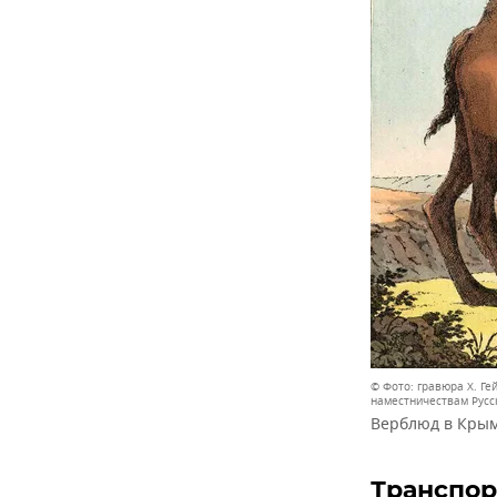
© Фото: гравюра Х. Г
наместничествам Русск
Верблюд в Крым
Транспор