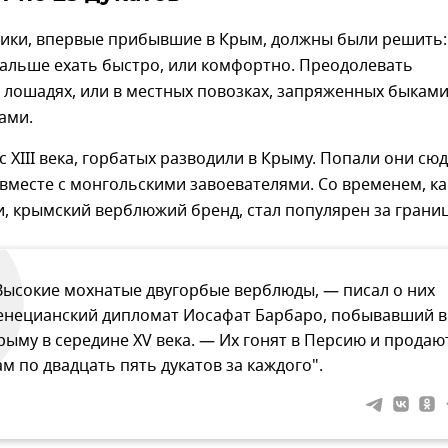
ики, впервые прибывшие в Крым, должны были решить:
дальше ехать быстро, или комфортно. Преодолевать
 лошадях, или в местных повозках, запряженных быками
ами.
с XIII века, горбатых разводили в Крыму. Попали они сюд
вместе с монгольскими завоевателями. Со временем, ка
и, крымский верблюжий бренд, стал популярен за грани
Высокие мохнатые двугорбые верблюды, — писал о них
енецианский дипломат Иосафат Барбаро, побывавший в
рыму в середине XV века. — Их гонят в Персию и продаю
ам по двадцать пять дукатов за каждого".