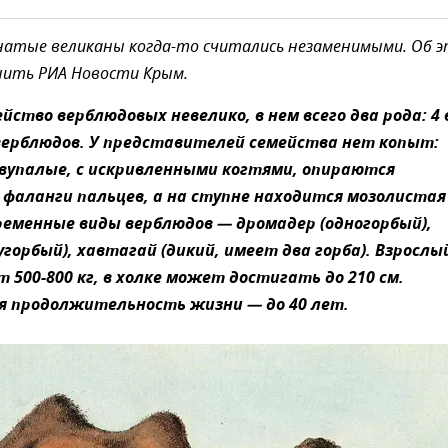
натые великаны когда-то считались незаменимыми. Об 
нить РИА Новости Крым.
йство верблюдовых невелико, в нем всего два рода: 4
 верблюдов. У представителей семейства нет копыт:
вупалые, с искривленными когтями, опираются
фаланги пальцев, а на ступне находится мозолистая
ременные виды верблюдов — дромадер (одногорбый),
горбый), хавтагай (дикий, имеет два горба). Взрослы
 500-800 кг, в холке может достигать до 210 см.
 продолжительность жизни — до 40 лет.