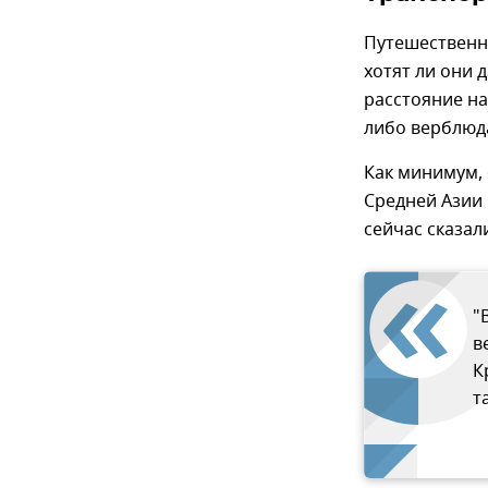
Путешественн
хотят ли они 
расстояние на
либо верблюд
Как минимум, 
Средней Азии 
сейчас сказал
"
в
К
т