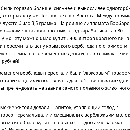
 были гораздо больше, сильнее и выносливее одногорб
, которых в ту же Персию везли с Востока. Между прочи
м дукате было 3,5 грамма. На родине дипломата Барбаро
р — каменщик или плотник, в год зарабатывал до 30
дну монету можно было купить 400 литров красного вина
сли пересчитать цену крымского верблюда по стоимости
ского вина на современные деньги, то это никак не м
 рублей!
временем верблюды перестали были "люксовым" товаром
стали чаще их использовать для собственных выездов.
ы претендовать на звание самого полезного животного
мские жители делали "напиток, утоляющий голод":
просо перемалывали и смешивали с верблюжьим молок
в можно было купить на рынке — одно акче за окка