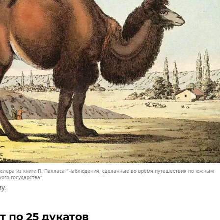
ейслера из книги П. Палласа "Наблюдения, сделанные во время путешествия по южным
ого государства".
у.
т по 25 дукатов