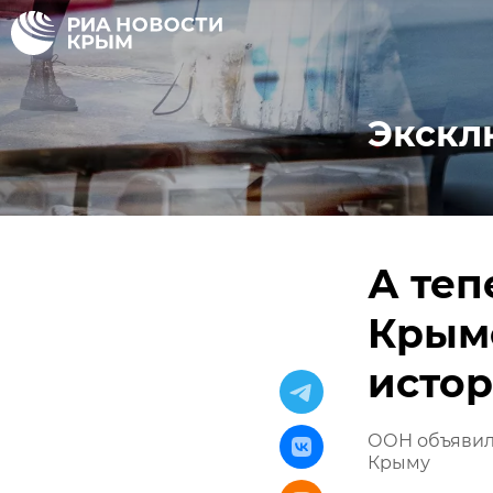
Экскл
А теп
Крым
исто
ООН объявила
Крыму