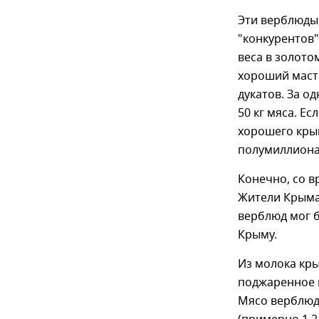
Эти верблюды
"конкурентов"
веса в золото
хороший масте
дукатов. За о
50 кг мяса. Е
хорошего крым
полумиллиона
Конечно, со 
Жители Крыма 
верблюд мог б
Крыму.
Из молока кры
поджаренное 
Мясо верблюдо