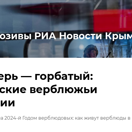
юзивы РИА Новости Кры
ерь — горбатый:
ские верблюжьи
рии
 2024-й Годом верблюдовых: как живут верблюды в