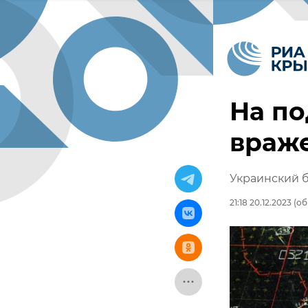
На по
враж
Украинский б
21:18 20.12.2023
(об