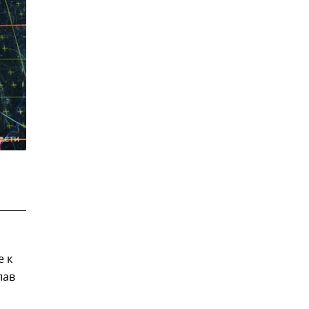
е к
лав