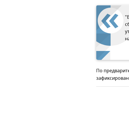
"
с
у
н
По предварит
зафиксировано