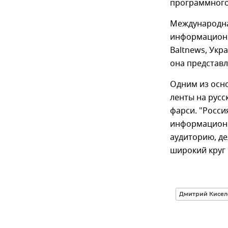
программного
Международна
информационн
Baltnews, Укр
она представ
Одним из осн
ленты на русс
фарси. "Росси
информационн
аудиторию, де
широкий круг
Дмитрий Кисел