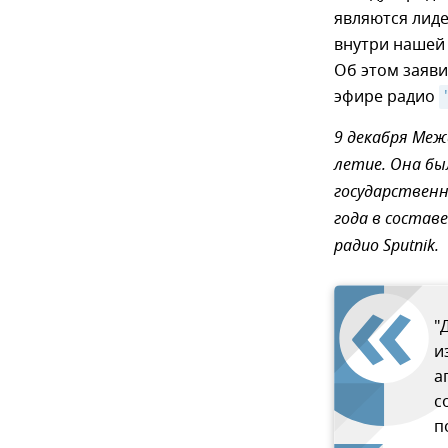
являются лид
внутри нашей
Об этом заяв
эфире радио
9 декабря Меж
летие. Она был
государственн
года в состав
радио Sputnik.
"
и
а
с
п