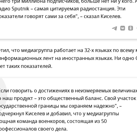
 него три миллиона подписчиков, больше нет ни у кого. 
адио Sputnik – самая цитируемая радиостанция. Эти
оказатели говорят сами за себя", – сказал Киселев.
тил, что медиагруппа работает на 32-х языках по всему
 информационных лент на иностранных языках. Ни одно
ет таких показателей.
Если говорить о достижениях в неизмеряемых величинах
о наш продукт – это общественный баланс. Свой участок
осударственной границы мы охраняем надежно", –
одчеркнул Киселев и добавил, что у медиагруппы
ощная команда военкоров, состоящая из 50
рофессионалов своего дела.