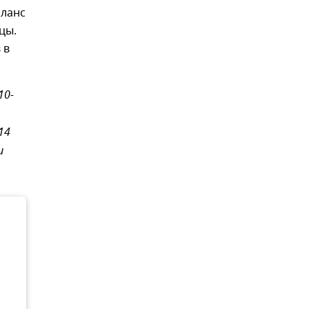
аланс
цы.
 в
10-
14
и