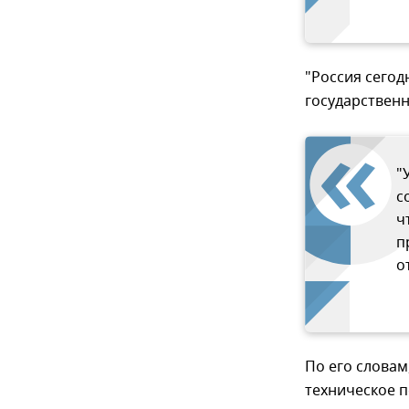
"Россия сегод
государствен
"
с
ч
п
о
По его словам
техническое п