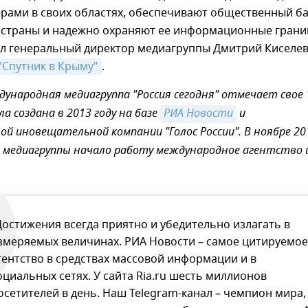
ерами в своих областях, обеспечивают общественный б
 страны и надежно охраняют ее информационные грани
ил генеральный директор медиагруппы Дмитрий Киселев
"Спутник в Крыму"
.
дународная медиагруппа "Россия сегодня" отмечает свое 
а создана в 2013 году на базе
РИА Новости
и
ой иновещательной компании "Голос России". В ноябре 20
е медиагруппы начало работу международное агентство 
Достижения всегда приятно и убедительно излагать в
змеряемых величинах. РИА Новости – самое цитируемое
гентство в средствах массовой информации и в
оциальных сетях. У сайта Ria.ru шесть миллионов
осетителей в день. Наш Telegram-канал – чемпион мира,