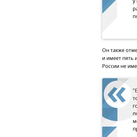
у
р
п
Он также отме
и имеет пять
России не име
"
т
г
п
м
п