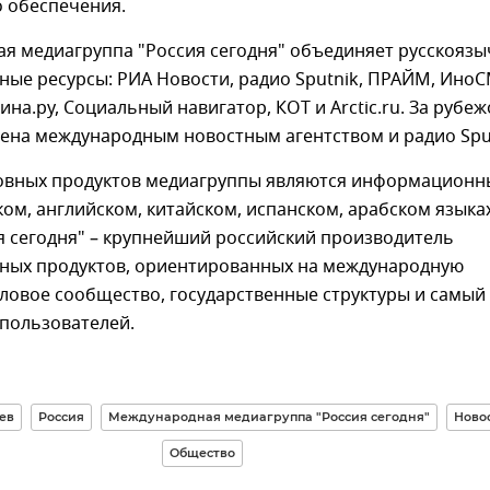
 обеспечения.
я медиагруппа "Россия сегодня" объединяет русскояз
ые ресурсы: РИА Новости, радио Sputnik, ПРАЙМ, Ино
аина.ру, Социальный навигатор, КОТ и Arctic.ru. За рубе
лена международным новостным агентством и радио Sput
овных продуктов медиагруппы являются информационн
ком, английском, китайском, испанском, арабском языка
я сегодня" – крупнейший российский производитель
ых продуктов, ориентированных на международную
ловое сообщество, государственные структуры и самый
 пользователей.
ев
Россия
Международная медиагруппа "Россия сегодня"
Ново
Общество