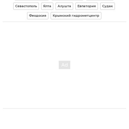
Севастополь
Ялта
Алушта
Евпатория
Судак
Феодосия
Крымский гидрометцентр