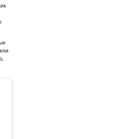
ких
о
ых
тели
ю,