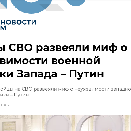
ы СВО развеяли миф о
звимости военной
ки Запада – Путин
бойцы на СВО развеяли миф о неуязвимости западн
ики – Путин