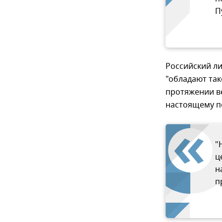
П
Российский л
"обладают так
протяжении ве
настоящему по
"
ц
н
п