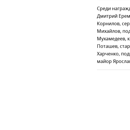
Среди награж
Дмитрий Ерем
Корнилов, се
Михайлов, по
Мухамедеев, 
Поташев, ста
Харченко, под
майор Ярослав