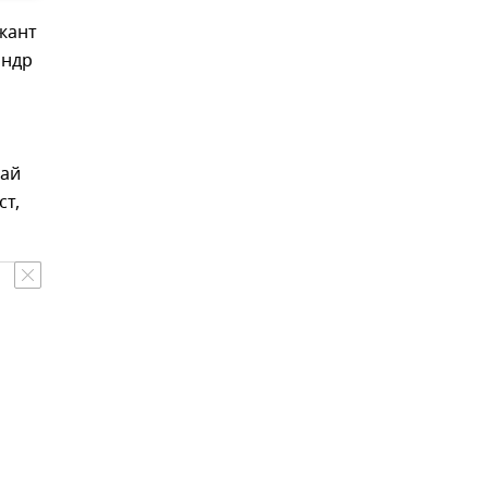
жант
андр
лай
ст,