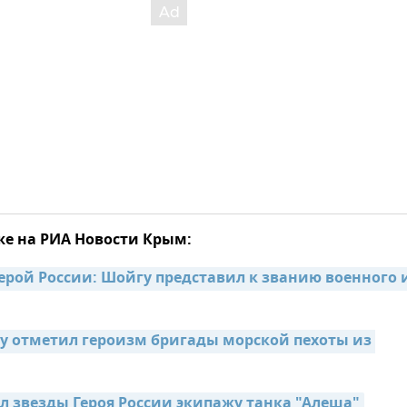
же на РИА Новости Крым:
ерой России: Шойгу представил к званию военного и
у отметил героизм бригады морской пехоты из 
л звезды Героя России экипажу танка "Алеша"