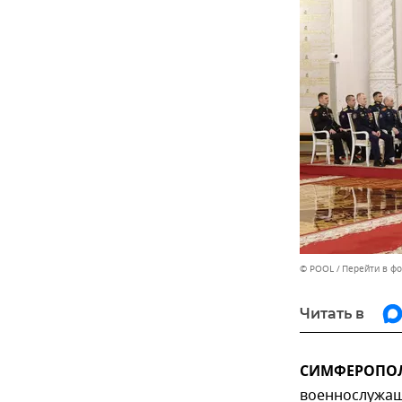
© POOL
Перейти в ф
Читать в
СИМФЕРОПОЛЬ
военнослужащ