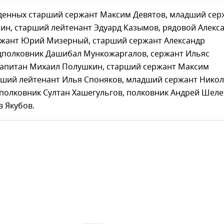
денных старший сержант Максим Девятов, младший сер
ин, старший лейтенант Эдуард Казымов, рядовой Алекс
ржант Юрий Мизерный, старший сержант Александр
дполковник Дашибал Мункожаргалов, сержант Ильяс
капитан Михаил Полушкин, старший сержант Максим
рший лейтенант Илья Споняков, младший сержант Нико
полковник Султан Хашегульгов, полковник Андрей Шеле
 Якубов.