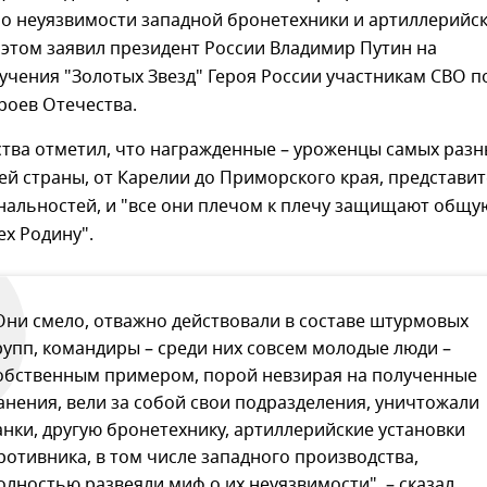
 о неуязвимости западной бронетехники и артиллерийс
 этом заявил президент России Владимир Путин на
чения "Золотых Звезд" Героя России участникам СВО п
роев Отечества.
ства отметил, что награжденные – уроженцы самых разн
й страны, от Карелии до Приморского края, представи
нальностей, и "все они плечом к плечу защищают общу
ех Родину".
Они смело, отважно действовали в составе штурмовых
рупп, командиры – среди них совсем молодые люди –
обственным примером, порой невзирая на полученные
анения, вели за собой свои подразделения, уничтожали
анки, другую бронетехнику, артиллерийские установки
ротивника, в том числе западного производства,
олностью развеяли миф о их неуязвимости", – сказал