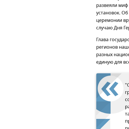
развеяли миф
установок. Об
церемонии вру
случаю Дня Ге
Глава государ
регионов наше
разных нацио
единую для вс
"
г
с
р
т
п
п